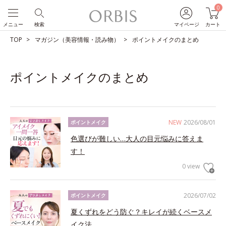
0
メニュー
検索
マイページ
カート
TOP
マガジン（美容情報・読み物）
ポイントメイクのまとめ
ポイントメイクのまとめ
NEW
2026/08/01
ポイントメイク
色選びが難しい…大人の目元悩みに答えま
す！
0 view
2026/07/02
ポイントメイク
夏くずれをどう防ぐ？キレイが続くベースメ
イク法