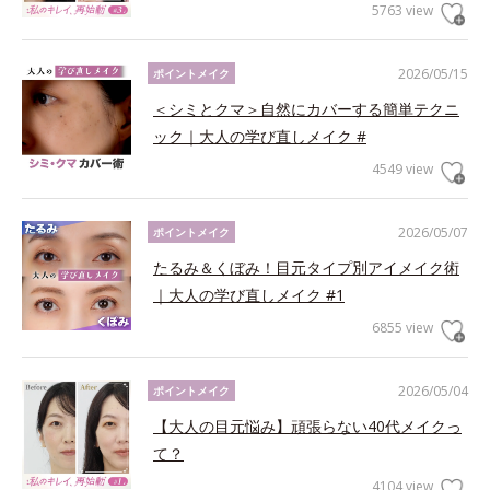
5763 view
2026/05/15
ポイントメイク
＜シミとクマ＞自然にカバーする簡単テクニ
ック｜大人の学び直しメイク #
4549 view
2026/05/07
ポイントメイク
たるみ＆くぼみ！目元タイプ別アイメイク術
｜大人の学び直しメイク #1
6855 view
2026/05/04
ポイントメイク
【大人の目元悩み】頑張らない40代メイクっ
て？
4104 view