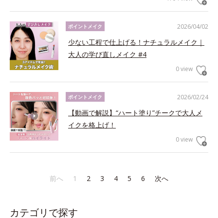
2026/04/02
ポイントメイク
少ない工程で仕上げる！ナチュラルメイク｜
大人の学び直しメイク #4
0 view
2026/02/24
ポイントメイク
【動画で解説】“ハート塗り”チークで大人メ
イクを格上げ！
0 view
前へ
1
2
3
4
5
6
次へ
カテゴリで探す