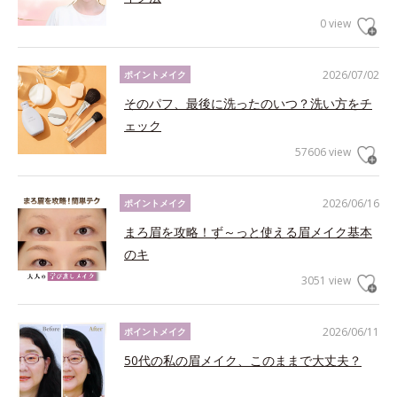
0 view
2026/07/02
ポイントメイク
そのパフ、最後に洗ったのいつ？洗い方をチ
ェック
57606 view
2026/06/16
ポイントメイク
まろ眉を攻略！ず～っと使える眉メイク基本
のキ
3051 view
2026/06/11
ポイントメイク
50代の私の眉メイク、このままで大丈夫？