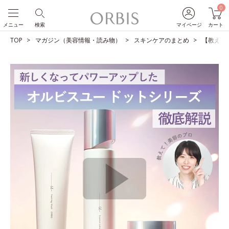
0
メニュー
検索
マイページ
カート
TOP
マガジン（美容情報・読み物）
スキンケアのまとめ
【教えて