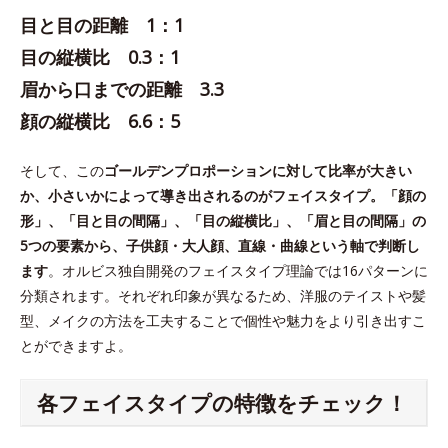
目と目の距離 1：1
目の縦横比 0.3：1
眉から口までの距離 3.3
顔の縦横比 6.6：5
そして、この
ゴールデンプロポーションに対して比率が大きい
か、小さいかによって導き出されるのがフェイスタイプ。「顔の
形」、「目と目の間隔」、「目の縦横比」、「眉と目の間隔」の
5つの要素から、子供顔・大人顔、直線・曲線という軸で判断し
ます
。オルビス独自開発のフェイスタイプ理論では16パターンに
分類されます。それぞれ印象が異なるため、洋服のテイストや髪
型、メイクの方法を工夫することで個性や魅力をより引き出すこ
とができますよ。
各フェイスタイプの特徴をチェック！