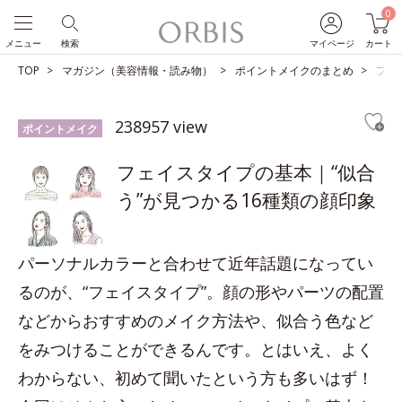
0
メニュー
検索
マイページ
カート
TOP
マガジン（美容情報・読み物）
ポイントメイクのまとめ
フェ
238957 view
ポイントメイク
フェイスタイプの基本｜“似合
う”が見つかる16種類の顔印象
パーソナルカラーと合わせて近年話題になってい
るのが、“フェイスタイプ”。顔の形やパーツの配置
などからおすすめのメイク方法や、似合う色など
をみつけることができるんです。とはいえ、よく
わからない、初めて聞いたという方も多いはず！