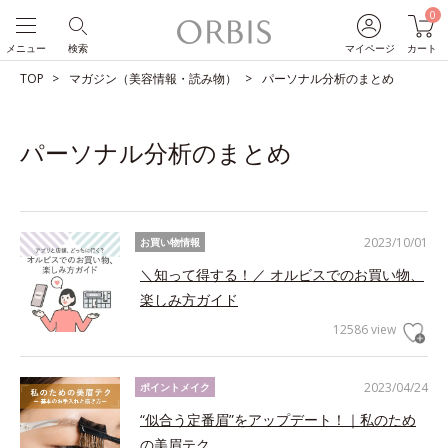
0
メニュー
検索
マイページ
カート
TOP
マガジン（美容情報・読み物）
パーソナル分析のまとめ
パーソナル分析のまとめ
2023/10/01
お買い物情報
＼知って得する！／ オルビスでのお買い物、
楽しみ方ガイド
12586 view
2023/04/24
ポイントメイク
“似合う定番眉”をアップデート！｜私のため
の美眉テク