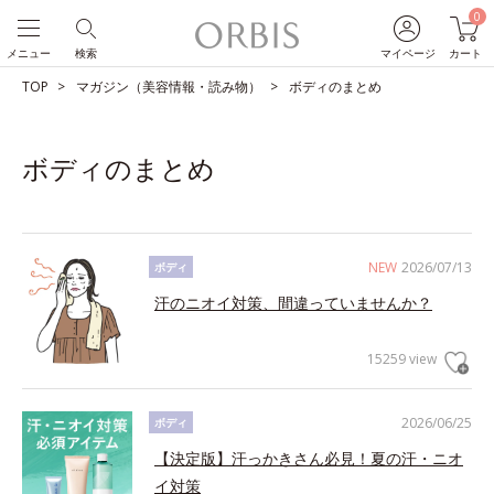
0
メニュー
検索
マイページ
カート
TOP
マガジン（美容情報・読み物）
ボディのまとめ
ボディのまとめ
NEW
2026/07/13
ボディ
汗のニオイ対策、間違っていませんか？
15259 view
2026/06/25
ボディ
【決定版】汗っかきさん必見！夏の汗・ニオ
イ対策