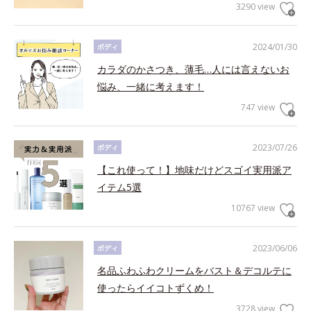
3290 view
2024/01/30
ボディ
カラダのかさつき、薄毛…人には言えないお
悩み、一緒に考えます！
747 view
2023/07/26
ボディ
【これ使って！】地味だけどスゴイ実用派ア
イテム5選
10767 view
2023/06/06
ボディ
名品ふわふわクリームをバスト＆デコルテに
使ったらイイコトずくめ！
3728 view