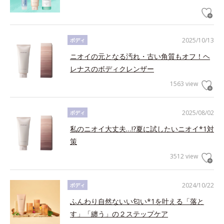
2025/10/13
ボディ
ニオイの元となる汚れ・古い角質もオフ！ヘ
レナスのボディクレンザー
1563 view
2025/08/02
ボディ
私のニオイ大丈夫…!?夏に試したいニオイ*1対
策
3512 view
2024/10/22
ボディ
ふんわり自然ないい匂い*1を叶える「落と
す」「纏う」の２ステップケア