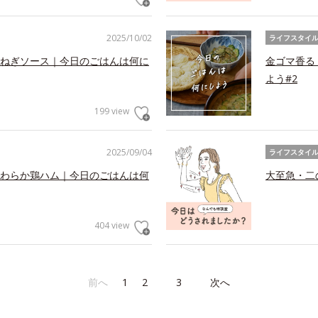
2025/10/02
ライフスタイ
ねぎソース｜今日のごはんは何に
金ゴマ香る
よう#2
199 view
2025/09/04
ライフスタイ
わらか鶏ハム｜今日のごはんは何
大至急・二
404 view
前へ
1
2
3
次へ