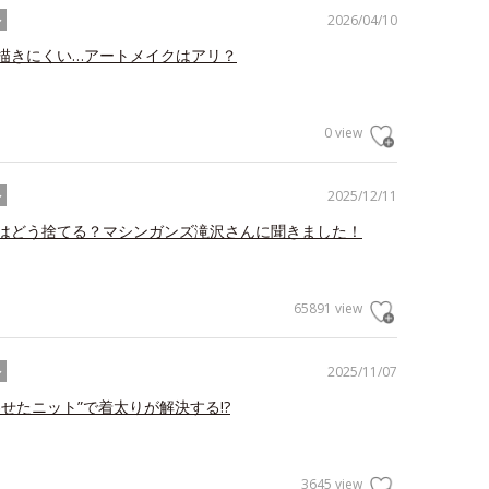
2026/04/10
ル
描きにくい…アートメイクはアリ？
0 view
2025/12/11
ル
はどう捨てる？マシンガンズ滝沢さんに聞きました！
65891 view
2025/11/07
ル
わせたニット”で着太りが解決する!?
3645 view