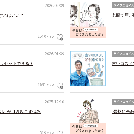
2026/05/09
ライフスタイ
アすればいい？
老眼で眉が
2510 view
2026/01/09
ライフスタイ
リセットできる？
古いコスメ
1691 view
2025/12/10
ライフスタイ
ズレ”が引き起こす悩み
“骨格に合
319 view