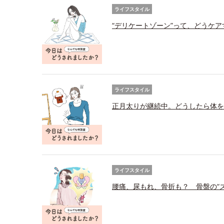
ライフスタイル
“デリケートゾーン”って、どうケ
ライフスタイル
正月太りが継続中。どうしたら体を
ライフスタイル
腰痛、尿もれ、骨折も？ 骨盤の“