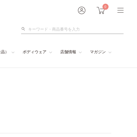
0
検
索
食品）
ボディウェア
店舗情報
マガジン