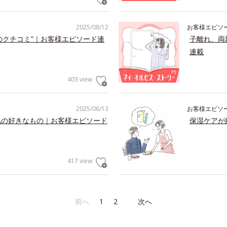
2025/08/12
お客様エピソ
のクチコミ”｜お客様エピソード連
子離れ、両
連載
403 view
2025/06/13
お客様エピソ
私の好きなもの｜お客様エピソード
保湿ケアが
417 view
前へ
1
2
次へ