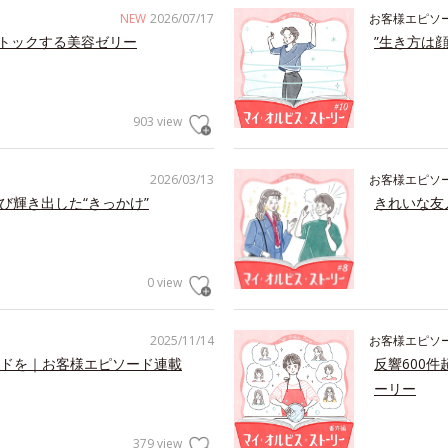
NEW
2026/07/17
お客様エピソ
トックする美容ゼリー
”生き方は
903 view
2026/03/13
お客様エピソ
び輝き出した“きっかけ”
きれいな友
0 view
2025/11/14
お客様エピソ
ドを｜お客様エピソード連載
反響600
ーリー
379 view