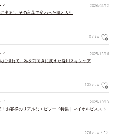
ード
2026/05/12
顔に出る”。その言葉で変わった肌と人生
0 view
ード
2025/12/16
人に憧れて。私を前向きに変えた愛用スキンケア
105 view
ード
2025/10/13
件超！お客様のリアルなエピソード特集｜マイオルビススト
276 view