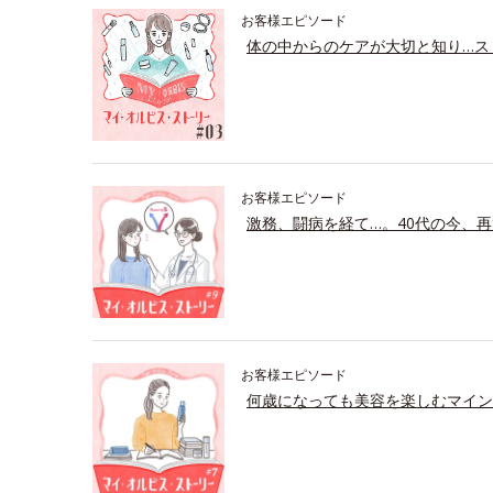
お客様エピソード
体の中からのケアが大切と知り…ス
お客様エピソード
激務、闘病を経て…。40代の今、再
お客様エピソード
何歳になっても美容を楽しむマイン