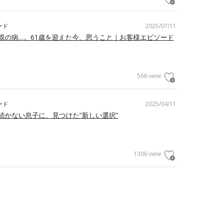
ード
2025/07/11
親の病…。61歳を迎えた今、思うこと｜お客様エピソード
566 view
ード
2025/04/11
続かない息子に、見つけた”新しい選択”
1306 view