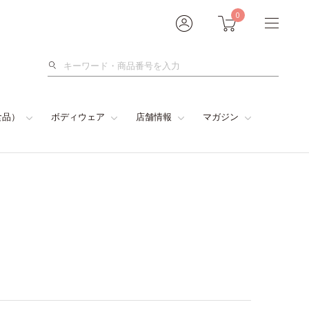
0
検
索
食品）
ボディウェア
店舗情報
マガジン