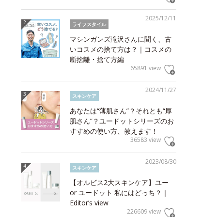
2025/12/11
ライフスタイル
マシンガンズ滝沢さんに聞く、古
いコスメの捨て方は？｜コスメの
断捨離・捨て方編
65891 view
2024/11/27
スキンケア
あなたは“薄肌さん”？それとも“厚
肌さん”？ユードットシリーズのお
すすめの使い方、教えます！
36583 view
2023/08/30
スキンケア
【オルビス2大スキンケア】ユー
or ユードット 私にはどっち？｜
Editor’s view
226609 view