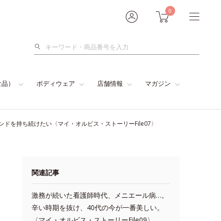
0
検
索
食品）
ボディウェア
店舗情報
マガジン
ドを持ち続けたい〈マイ・オルビス・ストーリーFile07〉
関連記事
激務が続いた看護師時代、メニエール病…。
辛い時期を抜け、40代の今が一番美しい。
〈マイ・オルビス・ストーリーFile09〉