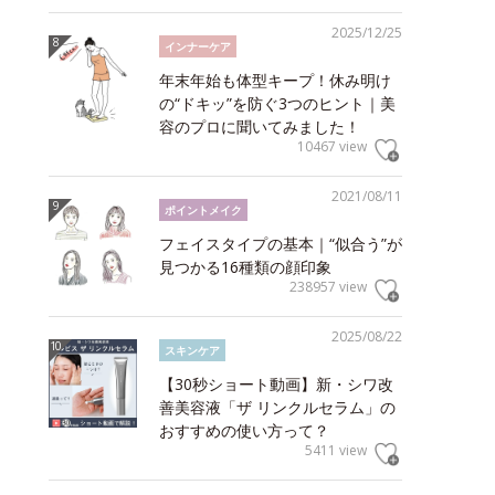
2025/12/25
インナーケア
年末年始も体型キープ！休み明け
の“ドキッ”を防ぐ3つのヒント｜美
容のプロに聞いてみました！
10467 view
2021/08/11
ポイントメイク
フェイスタイプの基本｜“似合う”が
見つかる16種類の顔印象
238957 view
2025/08/22
スキンケア
【30秒ショート動画】新・シワ改
善美容液「ザ リンクルセラム」の
おすすめの使い方って？
5411 view