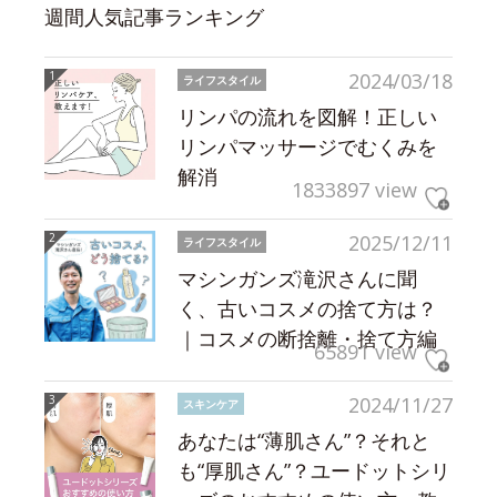
週間人気記事ランキング
2024/03/18
ライフスタイル
リンパの流れを図解！正しい
リンパマッサージでむくみを
解消
1833897 view
2025/12/11
ライフスタイル
マシンガンズ滝沢さんに聞
く、古いコスメの捨て方は？
｜コスメの断捨離・捨て方編
65891 view
2024/11/27
スキンケア
あなたは“薄肌さん”？それと
も“厚肌さん”？ユードットシリ