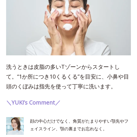
洗うときは皮脂の多いTゾーンからスタートし
て。“1か所につき10くるくる”を目安に、小鼻や目
頭のくぼみは指先を使って丁寧に洗います。
＼YUKI’s Comment／
顔の中心だけでなく、角質がたまりやすい顎先やフ
ェイスライン、顎の裏までお忘れなく。