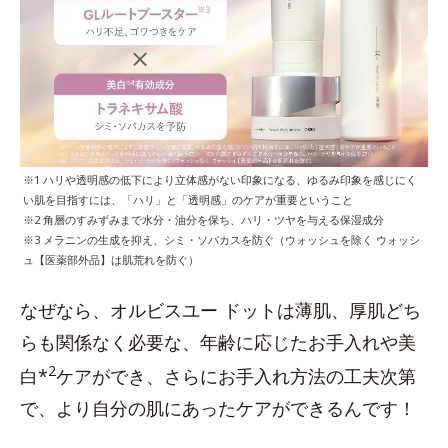
※1 ハリや透明感の低下により立体感がない印象になる、ゆるみ印象を感じにく
い肌を目指すには、「ハリ」と「透明感」のケアが重要ということ
※2 角層のすみずみまで水分・油分を保ち、ハリ・ツヤを与える保湿成分
※3 メラニンの生成を抑え、シミ・ソバカスを防ぐ（ウォッシュを除く ウォッシ
ュ【医薬部外品】は肌荒れを防ぐ）
なぜなら、オルビスユー ドットは薄肌、厚肌どち
らも関係なく必要な、年齢に応じたお手入れや美
2
白*
ケアができ、さらにお手入れ方法の工夫次第
で、より自分の肌にあったケアができるんです！