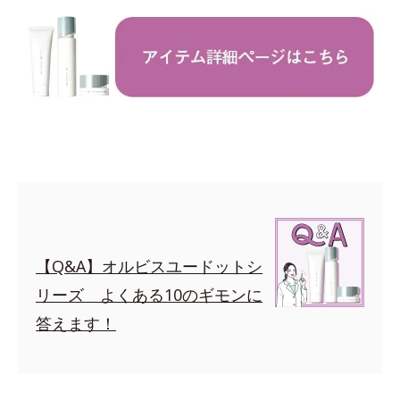
【Q&A】オルビスユードットシ
リーズ よくある10のギモンに
答えます！