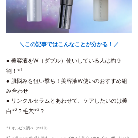
＼この記事ではこんなことが分かる！／
● 美容液をW（ダブル）使いしている人は約９
1
割！*
● 肌悩みを狙い撃ち！美容液W使いのおすすめ組
み合わせ
● リンクルセラムとあわせて、ケアしたいのは美
2
3
白*
？毛穴*
？
*1 オルビス調べ（n=10）
*2 メラニンの生成を抑え、シミ・ソバカスを防ぐ（オルビス ザ リンク