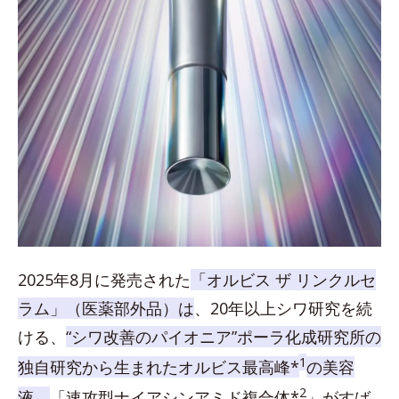
2025年8月に発売された
「オルビス ザ リンクルセ
ラム」（医薬部外品）は
、20年以上シワ研究を続
ける、
“シワ改善のパイオニア”ポーラ化成研究所の
1
独自研究から生まれたオルビス最高峰*
の美容
2
液。
「速攻型ナイアシンアミド複合体*
」がすば