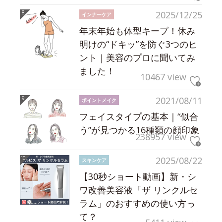
2025/12/25
インナーケア
年末年始も体型キープ！休み
明けの“ドキッ”を防ぐ3つのヒ
ント｜美容のプロに聞いてみ
ました！
10467 view
2021/08/11
ポイントメイク
フェイスタイプの基本｜“似合
う”が見つかる16種類の顔印象
238957 view
2025/08/22
スキンケア
【30秒ショート動画】新・シ
ワ改善美容液「ザ リンクルセ
ラム」のおすすめの使い方っ
て？