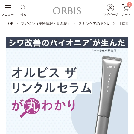
0
メニュー
検索
マイページ
カート
TOP
マガジン（美容情報・読み物）
スキンケアのまとめ
【保存版