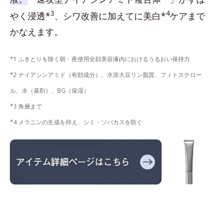
3
4
やく浸透*
、シワ改善に加えてに美白*
ケアまで
かなえます。
*1 ふきとりを除く朝・夜使用全顔美容液内におけるうるおい保持力
*2 ナイアシンアミド（有効成分）、水添大豆リン脂質、フィトステロー
ル、水（基剤）、BG（保湿）
*3 角層まで
*4 メラニンの生成を抑え、シミ・ソバカスを防ぐ