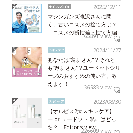
2025/12/11
ライフスタイル
マシンガンズ滝沢さんに聞
く、古いコスメの捨て方は？
｜コスメの断捨離・捨て方編
65891 view
2024/11/27
スキンケア
あなたは“薄肌さん”？それと
も“厚肌さん”？ユードットシリ
ーズのおすすめの使い方、教
えます！
36583 view
2023/08/30
スキンケア
【オルビス2大スキンケア】ユ
ー or ユードット 私にはどっ
ち？｜Editor’s view
226609 view