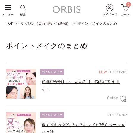
0
メニュー
検索
マイページ
カート
TOP
マガジン（美容情報・読み物）
ポイントメイクのまとめ
ポイントメイクのまとめ
NEW
2026/08/01
ポイントメイク
色選びが難しい…大人の目元悩みに答えま
す！
0 view
2026/07/02
ポイントメイク
夏くずれをどう防ぐ？キレイが続くベースメ
イク法