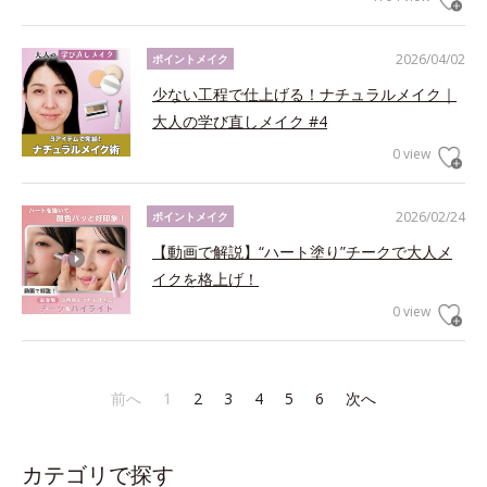
2026/04/02
ポイントメイク
少ない工程で仕上げる！ナチュラルメイク｜
大人の学び直しメイク #4
0 view
2026/02/24
ポイントメイク
【動画で解説】“ハート塗り”チークで大人メ
イクを格上げ！
0 view
前へ
1
2
3
4
5
6
次へ
カテゴリで探す