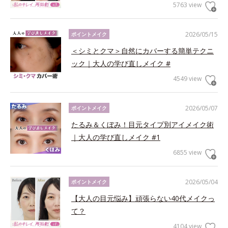
5763 view
2026/05/15
ポイントメイク
＜シミとクマ＞自然にカバーする簡単テクニ
ック｜大人の学び直しメイク #
4549 view
2026/05/07
ポイントメイク
たるみ＆くぼみ！目元タイプ別アイメイク術
｜大人の学び直しメイク #1
6855 view
2026/05/04
ポイントメイク
【大人の目元悩み】頑張らない40代メイクっ
て？
4104 view