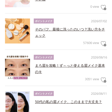
0 view
2026/07/02
ポイントメイク
そのパフ、最後に洗ったのいつ？洗い方をチ
ェック
57606 view
2026/06/16
ポイントメイク
まろ眉を攻略！ず～っと使える眉メイク基本
のキ
3051 view
2026/06/11
ポイントメイク
50代の私の眉メイク、このままで大丈夫？