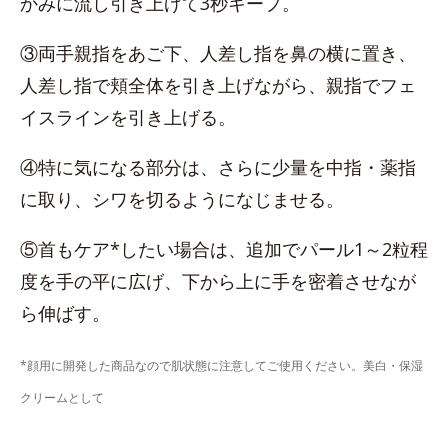
かみに流し引き上げて3秒キープ。
③両手親指をあご下、人差し指を鼻の横に置き、
人差し指で頬全体を引き上げながら、親指でフェ
イスラインを引き上げる。
④特に気になる部分は、さらに少量を中指・薬指
に取り、シワを切るようになじませる。
⑤首もケア*したい場合は、追加でパール1～2粒程
度を手の平に広げ、下から上に手を密着させなが
ら伸ばす。
*顔用に開発した商品なので肌状態に注意してご使用ください。美白・保湿
クリームとして