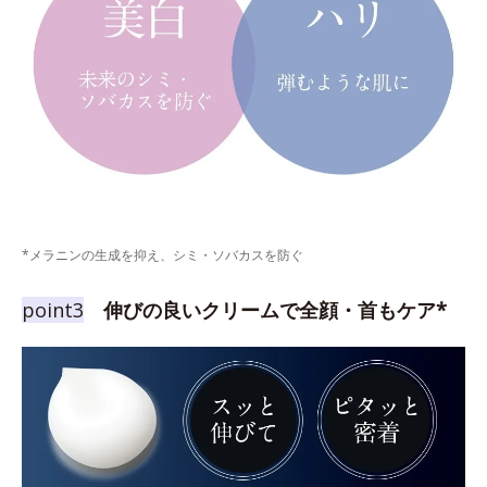
*メラニンの生成を抑え、シミ・ソバカスを防ぐ
point3
伸びの良いクリームで全顔・首もケア*