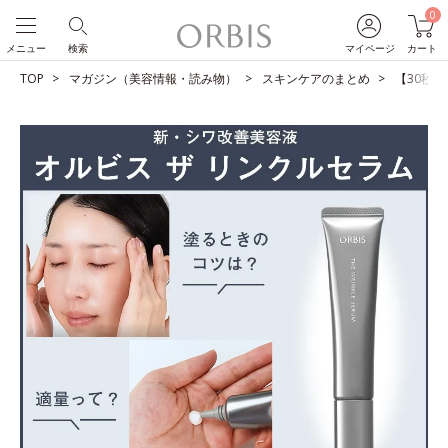
0
メニュー
検索
マイページ
カート
TOP
マガジン（美容情報・読み物）
スキンケアのまとめ
【30秒