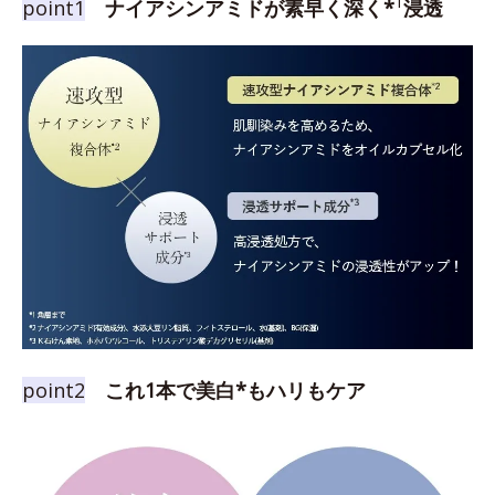
1
point1
ナイアシンアミドが素早く深く*
浸透
point2
これ1本で美白*もハリもケア