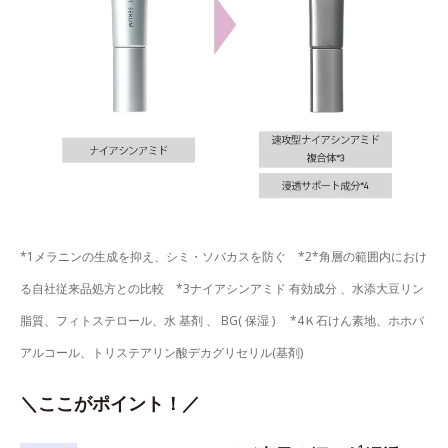
*1メラニンの生成を抑え、シミ・ソバカスを防ぐ *2*角層の範囲内におけ
る自社従来品処方との比較 *3ナイアシンアミド 有効成分 、水添大豆リン
脂質、フィトステロール、水 基剤 、 BG( 保湿 ) *4Ｋ石けん素地、ホホバ
アルコール、トリステアリン酸デカグリセリル(基剤)
＼ここがポイント！／