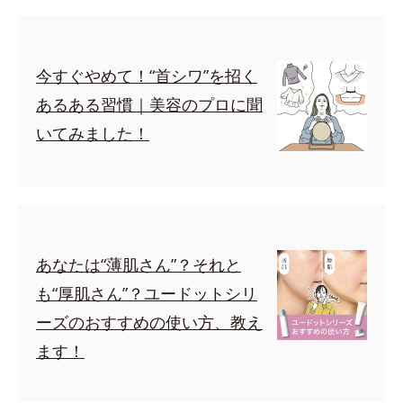
今すぐやめて！“首シワ”を招く
あるある習慣｜美容のプロに聞
いてみました！
あなたは“薄肌さん”？それと
も“厚肌さん”？ユードットシリ
ーズのおすすめの使い方、教え
ます！