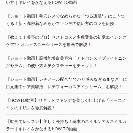
い方｜キレイをかなえるHOW TO動画
【ショート動画】毛穴レスでなめらかな「つる凛肌*」はこうつ
くる！新・高密着なめらかファンデの使い方のコツを伝授
【教えて！美容のプロ】ベストコスメ多数受賞の初期エイジング
ケア*・オルビスユーシリーズを動画で解説！
【ショート動画】高機能美白美容液「アドバンスドブライトニン
グセラム」の使い方＆テクスチャーをチェック！
【ショート動画】レチノール配合*1でハリ感みなぎるまなざしに
目元集中ケア美容液「レチフォーカスアイクリーム」を解説！
【HOWTO動画】リキッドファンデを美しく仕上げる「ベースメ
イクの手順」を徹底解説！
【動画でレッスン】美しく長持ち！基本のネイルケア＆ネイルカ
ラー｜キレイをかなえるHOW TO動画