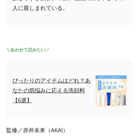
人に親しまれている。
＼あわせて読みたい／
ぴったりのアイテムはどれ？あ
なたの肌悩みに応える洗顔料
【6選】
監修／赤井未来（AKAI）