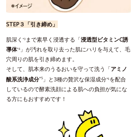
STEP３「引き締め」
肌深く
まで素早く浸透する「
浸透型ビタミンC誘
*3
導体
」が汚れを取り去った肌にハリを与えて、毛
*4
穴周りの肌を引き締めます。
そして、肌本来のうるおいを守って洗う「
アミノ
酸系洗浄成分
*5
」と3種の贅沢な保湿成分
を配合
*6
しているので酵素洗顔による肌への負担が気にな
る方にもおすすめです！