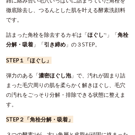
雑に絡み合い毛穴いっぱいに詰まっていた角栓を
徹底除去し、つるんとした肌を叶える酵素洗顔料
です。
詰まった角栓を除去するカギは「
ほぐし
」「
角栓
*1
分解・吸着
」「
引き締め
」の３STEP。
STEP１「ほぐし」
弾力のある「
濃密ほぐし泡
」で、汚れが固まり詰
まった毛穴周りの肌を柔らかく解きほぐし、毛穴
の汚れをごっそり分解・排除できる状態に整えま
す。
STEP２「角栓分解・吸着」
３つの酵素
が、古い角層と皮脂が頑固に絡まった
*2