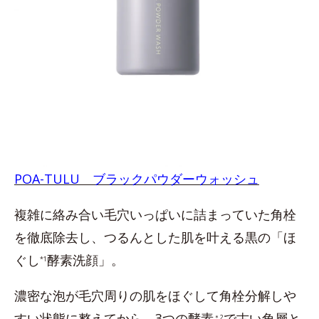
POA-TULU ブラックパウダーウォッシュ
複雑に絡み合い毛穴いっぱいに詰まっていた角栓
を徹底除去し、つるんとした肌を叶える黒の「ほ
ぐし
酵素洗顔」。
*1
濃密な泡が毛穴周りの肌をほぐして角栓分解しや
すい状態に整えてから、3つの酵素
で古い角層と
＊2