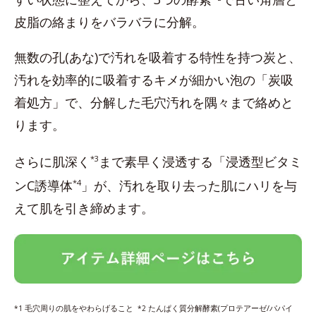
皮脂の絡まりをバラバラに分解。
無数の孔(あな)で汚れを吸着する特性を持つ炭と、
汚れを効率的に吸着するキメが細かい泡の「炭吸
着処方」で、分解した毛穴汚れを隅々まで絡めと
ります。
さらに肌深く
*3
まで素早く浸透する「浸透型ビタミ
ンC誘導体
*4
」が、汚れを取り去った肌にハリを与
えて肌を引き締めます。
毛穴周りの肌をやわらげること
たんぱく質分解酵素(プロテアーゼ/パパイ
*1
*2