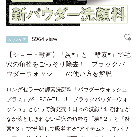
5964 view
スキンケア
【ショート動画】「炭*」と「酵素*」で毛
穴の角栓をごっそり除去！「ブラックパ
ウダーウォッシュ」の使い方を解説
ロングセラーの酵素洗顔料「パウダーウォッシュ
プラス」が「POA-TULU ブラックパウダーウォ
ッシュ」となって新発売！日々の洗顔*１ではなか
なか落としきれない毛穴の角栓を「炭*２」と「酵
素*３」で“分解して吸着する”アイテムとしてパワ