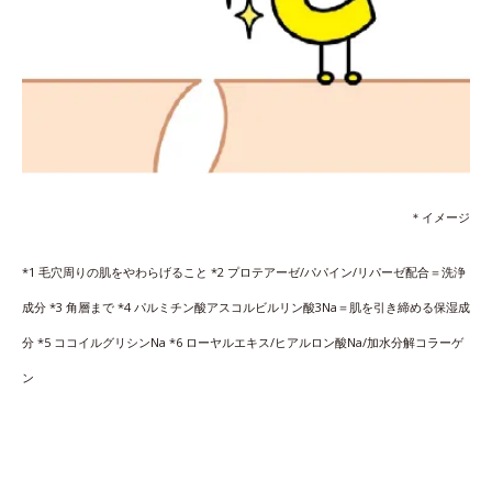
＊イメージ
*1 毛穴周りの肌をやわらげること *2 プロテアーゼ/パパイン/リパーゼ配合＝洗浄
成分 *3 角層まで *4 パルミチン酸アスコルビルリン酸3Na＝肌を引き締める保湿成
分 *5 ココイルグリシンNa *6 ローヤルエキス/ヒアルロン酸Na/加水分解コラーゲ
ン