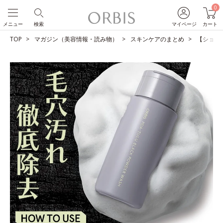
0
メニュー
検索
マイページ
カート
TOP
マガジン（美容情報・読み物）
スキンケアのまとめ
【ショー