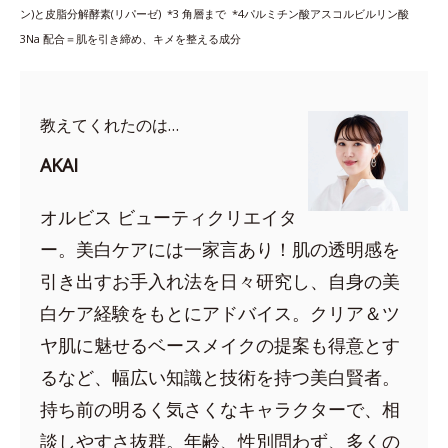
ン)と皮脂分解酵素(リパーゼ) *3
角層まで *4
パルミチン酸アスコルビルリン酸
3Na 配合＝肌を引き締め、キメを整える成分
教えてくれたのは…
AKAI
オルビス ビューティクリエイタ
ー。美白ケアには一家言あり！肌の透明感を
引き出すお手入れ法を日々研究し、自身の美
白ケア経験をもとにアドバイス。クリア＆ツ
ヤ肌に魅せるベースメイクの提案も得意とす
るなど、幅広い知識と技術を持つ美白賢者。
持ち前の明るく気さくなキャラクターで、相
談しやすさ抜群。年齢、性別問わず、多くの