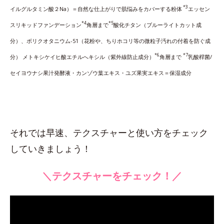
*3
イルグルタミン酸２Na）＝自然な仕上がりで肌悩みをカバーする粉体
エッセン
*4
*5
スリキッドファンデーション
角層まで
酸化チタン（ブルーライトカット成
分）、ボリクオタニウム-51（花粉や、ちりホコリ等の微粒子汚れの付着を防ぐ成
*6
*7
分） メトキシケイヒ酸エチルへキシル（紫外線防止成分）
角層まで
乳酸桿菌/
セイヨウナシ果汁発酵液・カンゾウ葉エキス・ユズ果実エキス＝保湿成分
それでは早速、テクスチャーと使い方をチェック
していきましょう！
＼テクスチャーをチェック！／