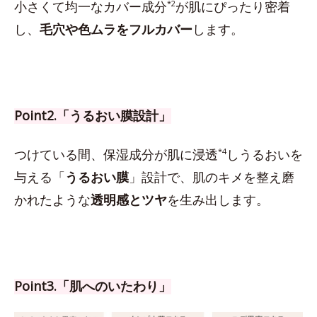
小さくて均一なカバー成分
*2
が肌にぴったり密着
し、
毛穴や色ムラをフルカバー
します。
Point2.「うるおい膜設計」
つけている間、保湿成分が肌に浸透
*4
しうるおいを
与える「
うるおい膜
」設計で、肌のキメを整え磨
かれたような
透明感とツヤ
を生み出します。
Point3.「肌へのいたわり」