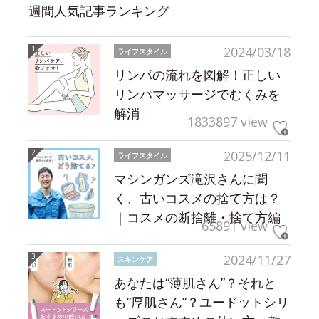
週間人気記事ランキング
2024/03/18
ライフスタイル
リンパの流れを図解！正しい
リンパマッサージでむくみを
解消
1833897 view
2025/12/11
ライフスタイル
マシンガンズ滝沢さんに聞
く、古いコスメの捨て方は？
｜コスメの断捨離・捨て方編
65891 view
2024/11/27
スキンケア
あなたは“薄肌さん”？それと
も“厚肌さん”？ユードットシリ