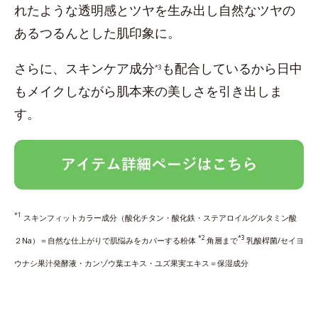
れたような透明感とツヤを生み出し自然なツヤの
あるつるんとした肌印象に。
さらに、スキンケア成分
も配合しているから日中
*3
もメイクしながら肌本来の美しさを引き出しま
す。
*1
スキンフィットカラー成分（酸化チタン・酸化鉄・ステアロイルグルタミン酸
*2
*3
２Na）＝自然な仕上がりで肌悩みをカバーする粉体
角層まで
乳酸桿菌/セイヨ
ウナシ果汁発酵液・カンゾウ葉エキス・ユズ果実エキス＝保湿成分