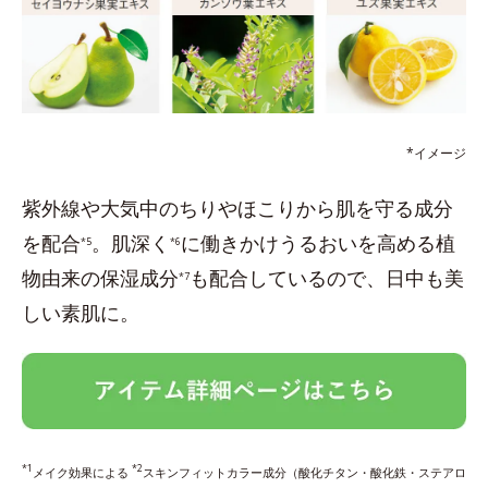
*イメージ
紫外線や大気中のちりやほこりから肌を守る成分
を配合
。肌深く
に働きかけうるおいを高める植
*5
*6
物由来の保湿成分
も配合しているので、日中も美
*7
しい素肌に。
*1
*2
メイク効果による
スキンフィットカラー成分（酸化チタン・酸化鉄・ステアロ