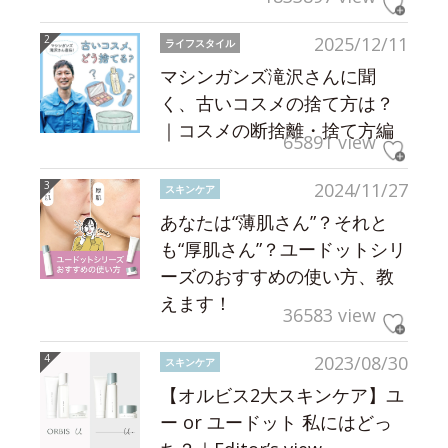
2025/12/11
ライフスタイル
マシンガンズ滝沢さんに聞
く、古いコスメの捨て方は？
｜コスメの断捨離・捨て方編
65891 view
2024/11/27
スキンケア
あなたは“薄肌さん”？それと
も“厚肌さん”？ユードットシリ
ーズのおすすめの使い方、教
えます！
36583 view
2023/08/30
スキンケア
【オルビス2大スキンケア】ユ
ー or ユードット 私にはどっ