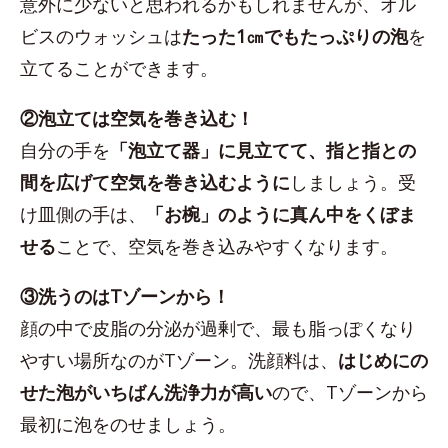
意外に少ないと思われるかもしれませんが、オル
ビスのウォッシュは
たった1㎝でもたっぷりの泡
を
立てることができます。
②泡立ては空気を巻き込む！
自分の手を
「泡立て器」に見立てて、指と指との
間を広げて空気を巻き込むように
しましょう。受
け皿側の手は、
「お椀」のように真ん中をくぼま
せる
ことで、空気を巻き込みやすくなります。
③洗うのはTゾーンから！
顔の中で皮脂の分泌が過剰で、最も脂っぽくなり
やすい場所なのがTゾーン。洗顔料は、
はじめにの
せた泡がいちばん洗浄力が高い
ので、Tゾーンから
最初に泡をのせましょう。