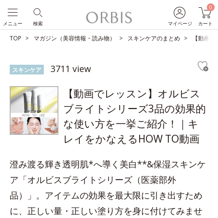
0
メニュー
検索
マイページ
カート
TOP
マガジン（美容情報・読み物）
スキンケアのまとめ
【動画で
3711 view
スキンケア
【動画でレッスン】オルビス
ブライトシリーズ3品の効果的
な使い方を一挙ご紹介！｜キ
レイをかなえるHOW TO動画
澄み渡る輝き透明肌*へ導く美白**&保湿スキンケ
ア「オルビスブライトシリーズ（医薬部外
品）」。アイテムの効果を最大限に引き出すため
に、正しい量・正しい塗り方を身に付けてみませ