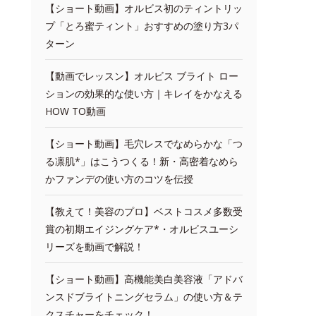
【ショート動画】オルビス初のティントリッ
プ「とろ蜜ティント」おすすめの塗り方3パ
ターン
【動画でレッスン】オルビス ブライト ロー
ションの効果的な使い方｜キレイをかなえる
HOW TO動画
【ショート動画】毛穴レスでなめらかな「つ
る凛肌*」はこうつくる！新・高密着なめら
かファンデの使い方のコツを伝授
【教えて！美容のプロ】ベストコスメ多数受
賞の初期エイジングケア*・オルビスユーシ
リーズを動画で解説！
【ショート動画】高機能美白美容液「アドバ
ンスドブライトニングセラム」の使い方＆テ
クスチャーをチェック！