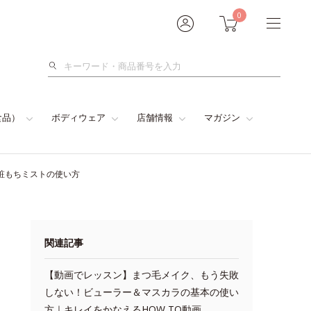
0
検
索
食品）
ボディウェア
店舗情報
マガジン
粧もちミストの使い方
関連記事
【動画でレッスン】まつ毛メイク、もう失敗
しない！ビューラー＆マスカラの基本の使い
方｜キレイをかなえるHOW TO動画