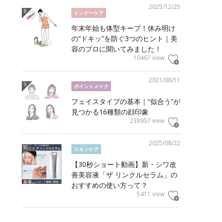
2025/12/25
インナーケア
年末年始も体型キープ！休み明け
の“ドキッ”を防ぐ3つのヒント｜美
容のプロに聞いてみました！
10467 view
2021/08/11
ポイントメイク
フェイスタイプの基本｜“似合う”が
見つかる16種類の顔印象
238957 view
2025/08/22
スキンケア
【30秒ショート動画】新・シワ改
善美容液「ザ リンクルセラム」の
おすすめの使い方って？
5411 view