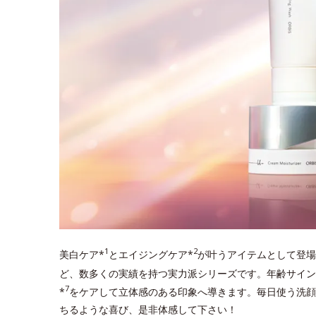
1
2
美白ケア*
とエイジングケア*
が叶うアイテムとして登場
ど、数多くの実績を持つ実力派シリーズです。年齢サイン
7
*
をケアして立体感のある印象へ導きます。毎日使う洗顔
ちるような喜び、是非体感して下さい！