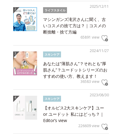
2025/12/11
ライフスタイル
マシンガンズ滝沢さんに聞く、古
いコスメの捨て方は？｜コスメの
断捨離・捨て方編
65891 view
2024/11/27
スキンケア
あなたは“薄肌さん”？それとも“厚
肌さん”？ユードットシリーズのお
すすめの使い方、教えます！
36583 view
2023/08/30
スキンケア
【オルビス2大スキンケア】ユー
or ユードット 私にはどっち？｜
Editor’s view
226609 view