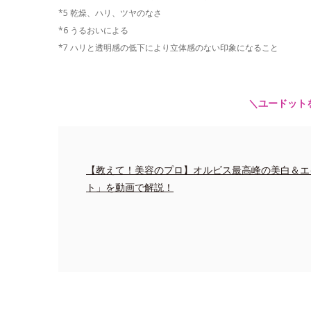
*5 乾燥、ハリ、ツヤのなさ
*6 うるおいによる
*7 ハリと透明感の低下により立体感のない印象になること
＼ユードット
【教えて！美容のプロ】オルビス最高峰の美白＆エ
ト」を動画で解説！