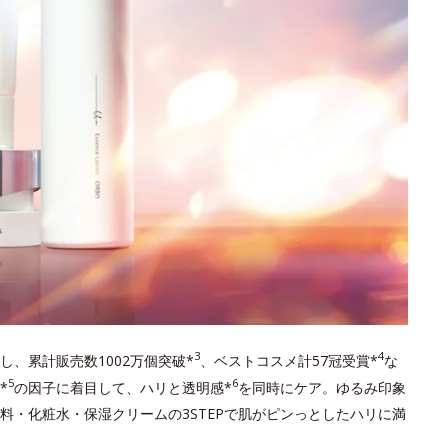
3
4
し、累計販売数1002万個突破*
、ベストコスメ計57冠受賞*
な
5
6
*
の因子に着目して、ハリと透明感*
を同時にケア。ゆるみ印象
料・化粧水・保湿クリームの3STEPで肌がピンっとしたハリに満