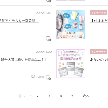
2025/12/01
インナーケア
メ受賞アイテムを一挙公開！
【+1する
2025/11/20
インナーケア
！総合大賞に輝いた商品は…？！
あなたのキ
4271 view
前へ
1
2
3
4
5
次へ