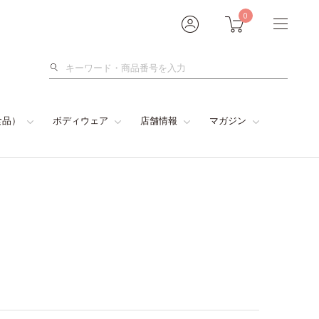
0
検
索
食品）
ボディウェア
店舗情報
マガジン