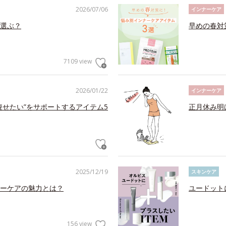
2026/07/06
インナーケア
選ぶ？
早めの春対
7109 view
2026/01/22
インナーケア
痩せたい”をサポートするアイテム5
正月休み明
2025/12/19
スキンケア
ーケアの魅力とは？
ユードット
156 view