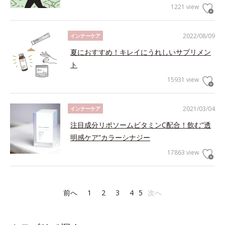
1221 view
2022/08/09
インナーケア
夏におすすめ！キレイにうれしいサプリメン
ト
15931 view
2021/03/04
インナーケア
注目成分リポソームビタミンC配合！飲む”透
明感ケア”カラーシナジー
17863 view
前へ
1
2
3
4
5
次へ