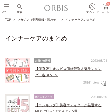
0
メニュー
検索
マイページ
カート
TOP
マガジン（美容情報・読み物）
インナーケアのまとめ
インナーケアのまとめ
2023/08/04
お買い物情報
【保存版】オルビス価格帯別人気ランキン
グ 各BEST５
28921 view
2023/06/20
ポイントメイク
【ランキング】美容エディターが厳選する
NEXTブレイクアイテム5選