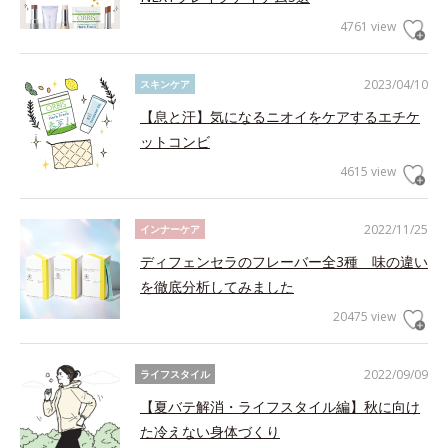
4761 view
2023/04/10
スキンケア
【息と汗】気になるニオイをケアするエチケ
ットコンビ
4615 view
2022/11/25
インナーケア
ディフェンセラのフレーバー全3種 味の違い
を徹底分析してみました
20475 view
2022/09/09
ライフスタイル
【夏バテ解消・ライフスタイル編】秋に向け
た冷えない身体づくり