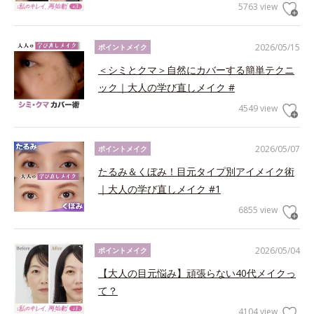
5763 view
2026/05/15
ポイントメイク
＜シミとクマ＞自然にカバーする簡単テクニ
ック｜大人の学び直しメイク #
4549 view
2026/05/07
ポイントメイク
たるみ＆くぼみ！目元タイプ別アイメイク術
｜大人の学び直しメイク #1
6855 view
2026/05/04
ポイントメイク
【大人の目元悩み】頑張らない40代メイクっ
て？
4104 view