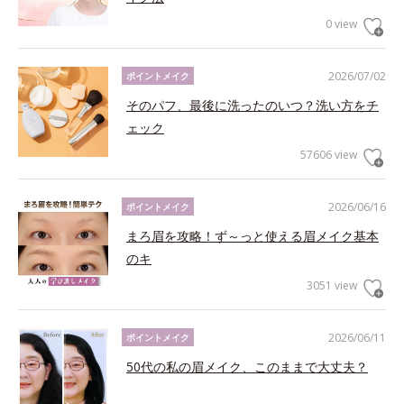
0 view
2026/07/02
ポイントメイク
そのパフ、最後に洗ったのいつ？洗い方をチ
ェック
57606 view
2026/06/16
ポイントメイク
まろ眉を攻略！ず～っと使える眉メイク基本
のキ
3051 view
2026/06/11
ポイントメイク
50代の私の眉メイク、このままで大丈夫？