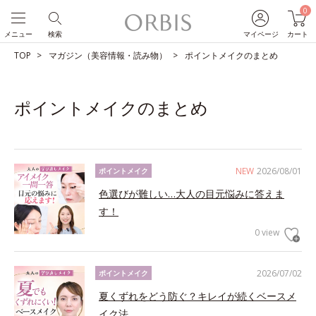
0
メニュー
検索
マイページ
カート
TOP
マガジン（美容情報・読み物）
ポイントメイクのまとめ
ポイントメイクのまとめ
NEW
2026/08/01
ポイントメイク
色選びが難しい…大人の目元悩みに答えま
す！
0 view
2026/07/02
ポイントメイク
夏くずれをどう防ぐ？キレイが続くベースメ
イク法