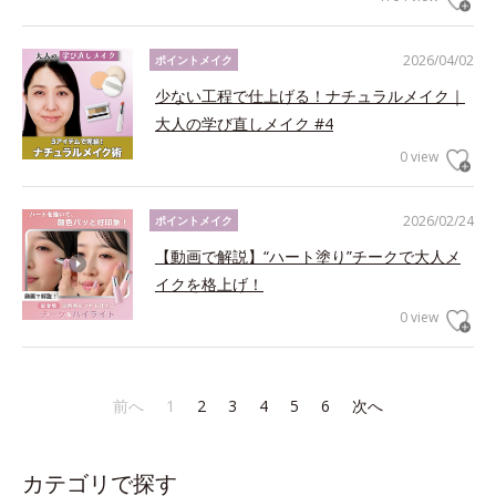
2026/04/02
ポイントメイク
少ない工程で仕上げる！ナチュラルメイク｜
大人の学び直しメイク #4
0 view
2026/02/24
ポイントメイク
【動画で解説】“ハート塗り”チークで大人メ
イクを格上げ！
0 view
前へ
1
2
3
4
5
6
次へ
カテゴリで探す