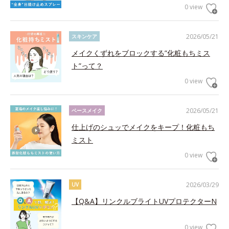
0 view
2026/05/21
スキンケア
メイクくずれをブロックする”化粧もちミス
ト”って？
0 view
2026/05/21
ベースメイク
仕上げのシュッでメイクをキープ！化粧もち
ミスト
0 view
2026/03/29
UV
【Q&A】リンクルブライトUVプロテクターN
0 view