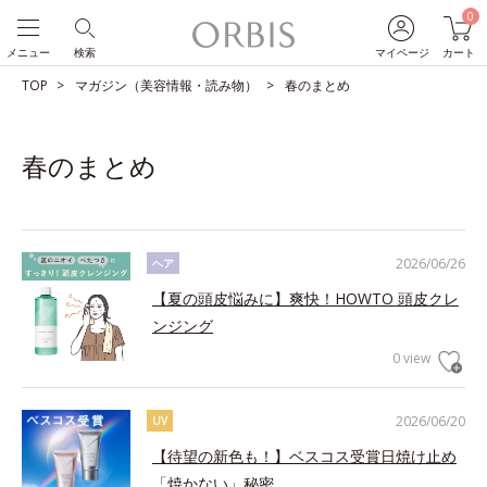
0
メニュー
検索
マイページ
カート
TOP
マガジン（美容情報・読み物）
春のまとめ
春のまとめ
2026/06/26
ヘア
【夏の頭皮悩みに】爽快！HOWTO 頭皮クレ
ンジング
0 view
2026/06/20
UV
【待望の新色も！】ベスコス受賞日焼け止め
「焼かない」秘密