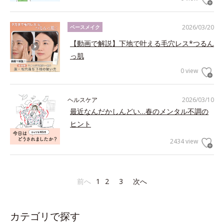
2026/03/20
ベースメイク
【動画で解説】下地で叶える毛穴レス*つるん
っ肌
0 view
ヘルスケア
2026/03/10
最近なんだかしんどい…春のメンタル不調の
ヒント
2434 view
前へ
1
2
3
次へ
カテゴリで探す