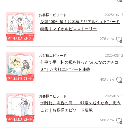
お客様エピソード
2025/10/13
反響600件超！お客様のリアルなエピソード
特集｜マイオルビスストーリー
276 view
お客様エピソード
2025/08/12
仕事で手一杯の私を救った“みんなのクチコ
ミ”｜お客様エピソード連載
403 view
お客様エピソード
2025/07/11
子離れ、両親の病…。61歳を迎えた今、思う
こと｜お客様エピソード連載
566 view