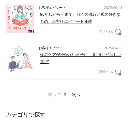
お客様エピソード
2025/06/13
80年代から今まで。時々の流行と私の好きな
もの｜お客様エピソード連載
417 view
お客様エピソード
2025/04/11
保湿ケアが続かない息子に、見つけた”新しい
選択”
1306 view
前へ
1
2
次へ
カテゴリで探す