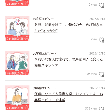
0 view
お客様エピソード
2026/03/13
激務、闘病を経て…。40代の今、再び輝き出
した“きっかけ”
0 view
お客様エピソード
2025/12/16
きれいな友人に憧れて。私を前向きに変えた
愛用スキンケア
105 view
お客様エピソード
2025/11/14
何歳になっても美容を楽しむマインドを｜お
客様エピソード連載
379 view