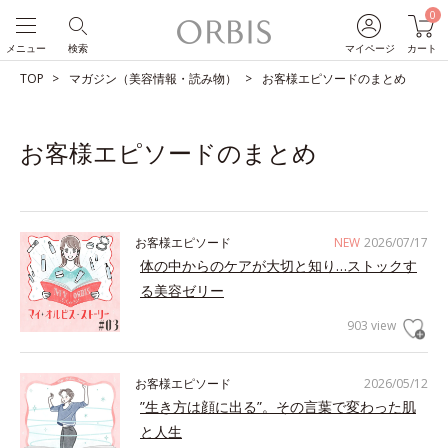
0
メニュー
検索
マイページ
カート
TOP
マガジン（美容情報・読み物）
お客様エピソードのまとめ
お客様エピソードのまとめ
お客様エピソード
NEW
2026/07/17
体の中からのケアが大切と知り…ストックす
る美容ゼリー
903 view
お客様エピソード
2026/05/12
”生き方は顔に出る”。その言葉で変わった肌
と人生