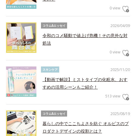
0 view
2026/04/09
コラム&エッセイ
令和のコメ騒動で値上げ危機！その意外な対
処法
0 view
2025/11/20
スキンケア
【動画で解説】ミストタイプの化粧水、おす
すめの活用シーンもご紹介！
513 view
2025/08/19
コラム&エッセイ
暮らしの中でここちよさを紡ぐ オルビスのプ
ロダクトデザインの役割とは？