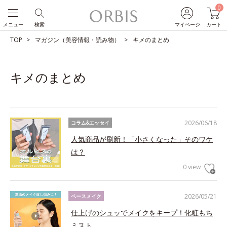
0
メニュー
検索
マイページ
カート
TOP
マガジン（美容情報・読み物）
キメのまとめ
キメのまとめ
2026/06/18
コラム&エッセイ
人気商品が刷新！「小さくなった」そのワケ
は？
0 view
2026/05/21
ベースメイク
仕上げのシュッでメイクをキープ！化粧もち
ミスト