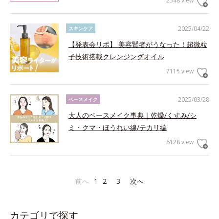
2548 view
2025/04/22
スキンケア
【発表会リポ】 美容賢者がうなった！超微粒
子技術搭載クレンジングオイル
7115 view
2025/03/28
ベースメイク
大人のベースメイク事典｜乾燥/くすみ/シ
ミ・クマ・ほうれい線/テカリ編
6128 view
前へ
1
2
3
次へ
カテゴリで探す