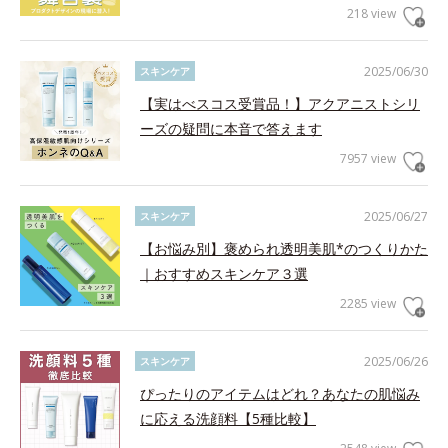
218 view
2025/06/30
スキンケア
【実はべスコス受賞品！】アクアニストシリ
ーズの疑問に本音で答えます
7957 view
2025/06/27
スキンケア
【お悩み別】褒められ透明美肌*のつくりかた
｜おすすめスキンケア３選
2285 view
2025/06/26
スキンケア
ぴったりのアイテムはどれ？あなたの肌悩み
に応える洗顔料【5種比較】