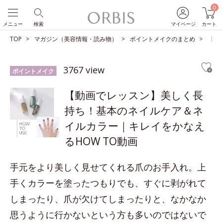
0
メニュー
検索
マイページ
カート
TOP
マガジン（美容情報・読み物）
ポイントメイクのまとめ
【動
3767 view
ポイントメイク
【動画でレッスン】美しく長
持ち！基本のネイルケア＆ネ
イルカラー｜キレイをかなえ
るHOW TO動画
手元をより美しく見せてくれる爪のお手入れ。上
手くカラーを塗ったつもりでも、すぐに剥がれて
しまったり、爪が欠けてしまったりと、なかなか
思うように行かないという方も多いのではないで