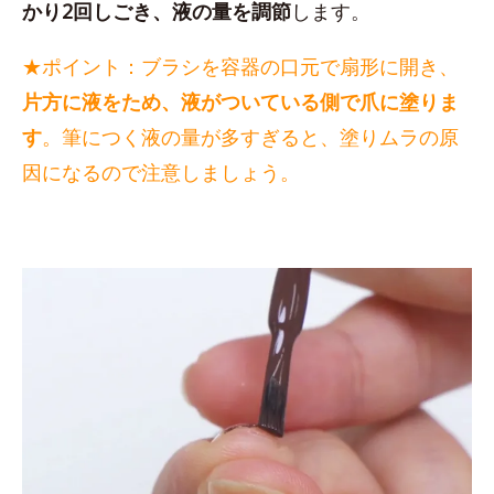
かり2回しごき、液の量を調節
します。
★ポイント：ブラシを容器の口元で扇形に開き、
片方に液をため、液がついている側で爪に塗りま
す
。筆につく液の量が多すぎると、塗りムラの原
因になるので注意しましょう。