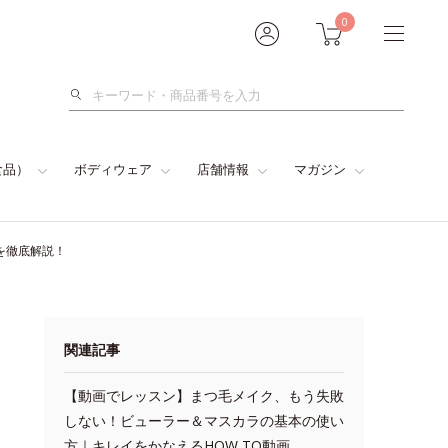
0
検
索
食品）
ボディウェア
店舗情報
マガジン
を徹底解説！
関連記事
【動画でレッスン】まつ毛メイク、もう失敗
しない！ビューラー＆マスカラの基本の使い
方｜キレイをかなえるHOW TO動画