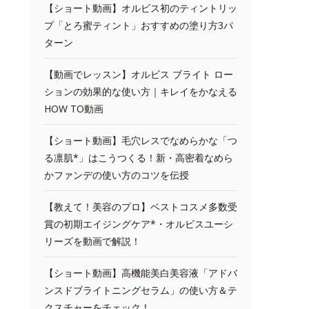
【ショート動画】オルビス初のティントリッ
プ「とろ蜜ティント」おすすめの塗り方3パ
ターン
【動画でレッスン】オルビス ブライト ロー
ションの効果的な使い方｜キレイをかなえる
HOW TO動画
【ショート動画】毛穴レスでなめらかな「つ
る凛肌*」はこうつくる！新・高密着なめら
かファンデの使い方のコツを伝授
【教えて！美容のプロ】ベストコスメ多数受
賞の初期エイジングケア*・オルビスユーシ
リーズを動画で解説！
【ショート動画】高機能美白美容液「アドバ
ンスドブライトニングセラム」の使い方＆テ
クスチャーをチェック！