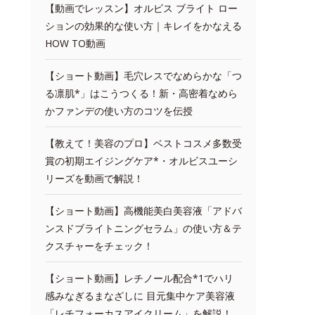
【動画でレッスン】オルビス ブライト ロー
ションの効果的な使い方｜キレイをかなえる
HOW TO動画
【ショート動画】毛穴レスでなめらかな「つ
る凛肌*」はこうつくる！新・高密着なめら
かファンデの使い方のコツを伝授
【教えて！美容のプロ】ベストコスメ多数受
賞の初期エイジングケア*・オルビスユーシ
リーズを動画で解説！
【ショート動画】高機能美白美容液「アドバ
ンスドブライトニングセラム」の使い方＆テ
クスチャーをチェック！
【ショート動画】レチノール配合*1でハリ
感みなぎるまなざしに 目元集中ケア美容液
「レチフォーカスアイクリーム」を解説！