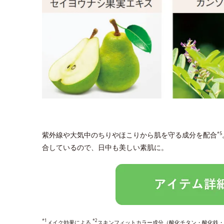
紫外線や大気中のちりやほこりから肌を守る成分を配合
*5
合しているので、日中も美しい素肌に。
*1
*2
メイク効果による
スキンフィットカラー成分（酸化チタン・酸化鉄・