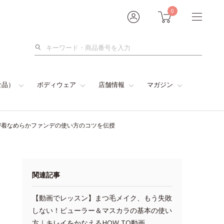
0
検
索
食品）
ボディウェア
店舗情報
マガジン
密着なめらかファンデの使い方のコツを伝授
関連記事
【動画でレッスン】まつ毛メイク、もう失敗
しない！ビューラー＆マスカラの基本の使い
方｜キレイをかなえるHOW TO動画