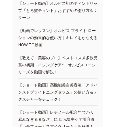
【ショート動画】オルビス初のティントリッ
プ「とろ蜜ティント」おすすめの塗り方3パ
ターン
【動画でレッスン】オルビス ブライト ロー
ションの効果的な使い方｜キレイをかなえる
HOW TO動画
【教えて！美容のプロ】ベストコスメ多数受
賞の初期エイジングケア*・オルビスユーシ
リーズを動画で解説！
【ショート動画】高機能美白美容液「アドバ
ンスドブライトニングセラム」の使い方＆テ
クスチャーをチェック！
【ショート動画】レチノール配合*1でハリ
感みなぎるまなざしに 目元集中ケア美容液
「レチフォーカスアイクリーム」を解説！