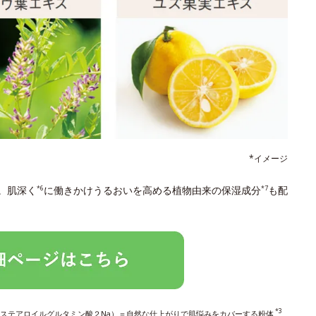
*イメージ
。肌深く
に働きかけうるおいを高める植物由来の保湿成分
も配
*6
*7
*3
ステアロイルグルタミン酸２Na）＝自然な仕上がりで肌悩みをカバーする粉体