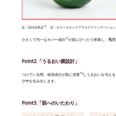
*3
左：自社従来品
右：カラースキンケアマスクファンデーション
*2
小さくて均一なカバー成分
が肌にぴったり密着し、
毛穴
Point2.「うるおい膜設計」
*4
つけている間、保湿成分が肌に浸透
しうるおいを与える
ツヤ
を生み出します。
Point3.「肌へのいたわり」