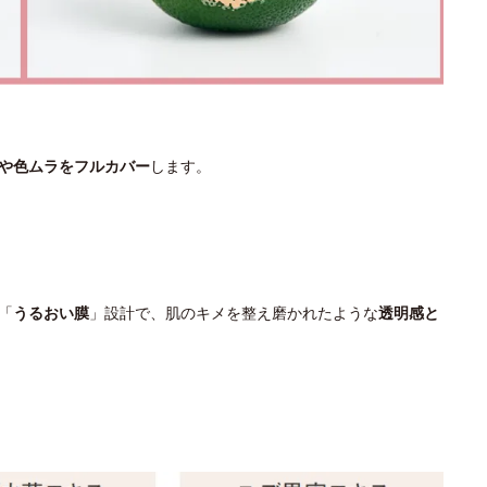
や色ムラをフルカバー
します。
「
うるおい膜
」設計で、肌のキメを整え磨かれたような
透明感と