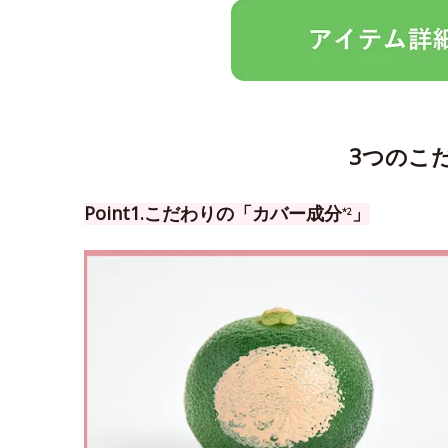
3つのこ
Point1.こだわりの「カバー成分
」
*2