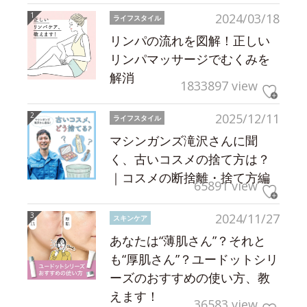
2024/03/18
ライフスタイル
リンパの流れを図解！正しい
リンパマッサージでむくみを
解消
1833897 view
2025/12/11
ライフスタイル
マシンガンズ滝沢さんに聞
く、古いコスメの捨て方は？
｜コスメの断捨離・捨て方編
65891 view
2024/11/27
スキンケア
あなたは“薄肌さん”？それと
も“厚肌さん”？ユードットシリ
ーズのおすすめの使い方、教
えます！
36583 view