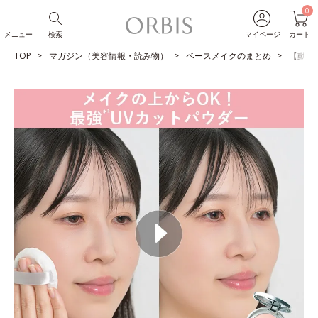
0
メニュー
検索
マイページ
カート
TOP
マガジン（美容情報・読み物）
ベースメイクのまとめ
【動画