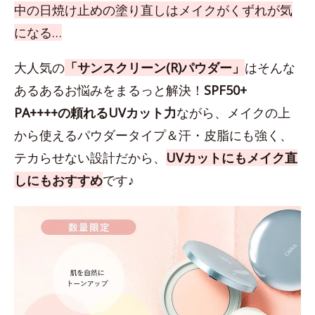
中の日焼け止めの塗り直しはメイクがくずれが気
になる…
大人気の
「サンスクリーン(R)パウダー」
はそんな
あるあるお悩みをまるっと解決！
SPF50+
PA++++の頼れるUVカット力
ながら、メイクの上
から使えるパウダータイプ＆汗・皮脂にも強く、
テカらせない設計だから、
UVカットにもメイク直
しにもおすすめ
です♪