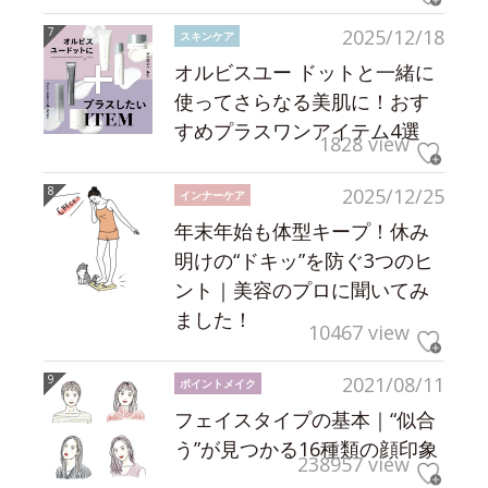
2025/12/18
スキンケア
オルビスユー ドットと一緒に
使ってさらなる美肌に！おす
すめプラスワンアイテム4選
1828 view
2025/12/25
インナーケア
年末年始も体型キープ！休み
明けの“ドキッ”を防ぐ3つのヒ
ント｜美容のプロに聞いてみ
ました！
10467 view
2021/08/11
ポイントメイク
フェイスタイプの基本｜“似合
う”が見つかる16種類の顔印象
238957 view