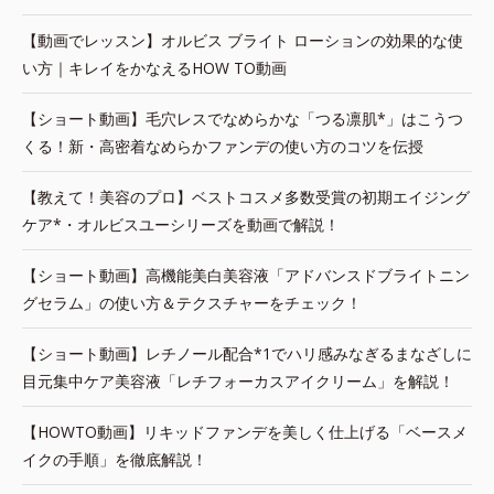
【動画でレッスン】オルビス ブライト ローションの効果的な使
い方｜キレイをかなえるHOW TO動画
【ショート動画】毛穴レスでなめらかな「つる凛肌*」はこうつ
くる！新・高密着なめらかファンデの使い方のコツを伝授
【教えて！美容のプロ】ベストコスメ多数受賞の初期エイジング
ケア*・オルビスユーシリーズを動画で解説！
【ショート動画】高機能美白美容液「アドバンスドブライトニン
グセラム」の使い方＆テクスチャーをチェック！
【ショート動画】レチノール配合*1でハリ感みなぎるまなざしに
目元集中ケア美容液「レチフォーカスアイクリーム」を解説！
【HOWTO動画】リキッドファンデを美しく仕上げる「ベースメ
イクの手順」を徹底解説！