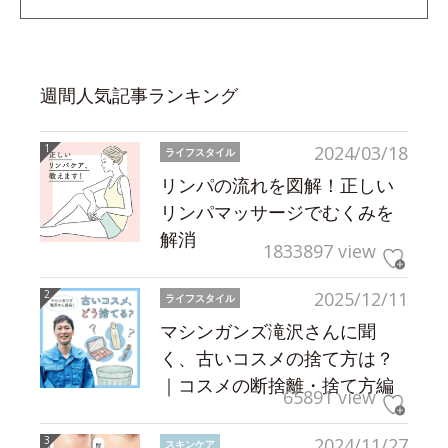
週間人気記事ランキング
2024/03/18
ライフスタイル
リンパの流れを図解！正しい
リンパマッサージでむくみを
解消
1833897 view
2025/12/11
ライフスタイル
マシンガンズ滝沢さんに聞
く、古いコスメの捨て方は？
｜コスメの断捨離・捨て方編
65891 view
2024/11/27
スキンケア