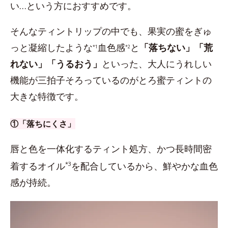
い…という方におすすめです。
そんなティントリップの中でも、果実の蜜をぎゅ
っと凝縮したような
血色感
と
「落ちない」「荒
*1
*2
れない」「うるおう」
といった、大人にうれしい
機能が三拍子そろっているのがとろ蜜ティントの
大きな特徴です。
①「落ちにくさ」
唇と色を一体化するティント処方、かつ長時間密
着するオイル
*3
を配合しているから、鮮やかな血色
感が持続。