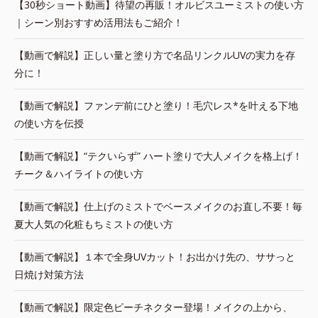
【30秒ショート動画】待望の再販！オルビスユーミストの使い方
｜シーン別おすすめ活用法もご紹介！
【動画で解説】正しい量と塗り方で名品リンクルUVの実力を存
分に！
【動画で解説】ファンデ前にひと塗り！毛穴レス*を叶える下地
の使い方を伝授
【動画で解説】“テクいらず” ハート塗りで大人メイクを格上げ！
チーク＆ハイライトの使い方
【動画で解説】仕上げのミストでベースメイクのお直し不要！毎
夏大人気の化粧もちミストの使い方
【動画で解説】１本で全身UVカット！お出かけ先の、ササっと
日焼け対策方法
【動画で解説】限定色ピーチネクター登場！メイクの上から、