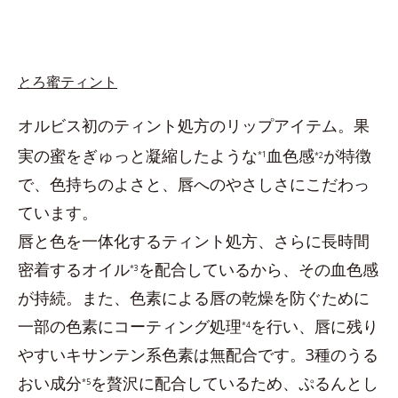
とろ蜜ティント
オルビス初のティント処方のリップアイテム。果
実の蜜をぎゅっと凝縮したような
血色感
が特徴
*1
*2
で、色持ちのよさと、唇へのやさしさにこだわっ
ています。
唇と色を一体化するティント処方、さらに長時間
密着するオイル
を配合しているから、その血色感
*3
が持続。また、色素による唇の乾燥を防ぐために
一部の色素にコーティング処理
を行い、唇に残り
*4
やすいキサンテン系色素は無配合です。3種のうる
おい成分
を贅沢に配合しているため、ぷるんとし
*5