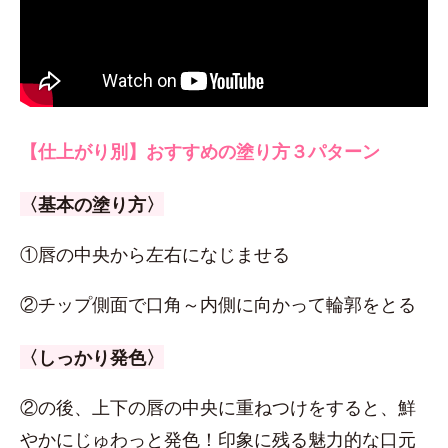
【仕上がり別】おすすめの塗り方３パターン
〈基本の塗り方〉
①唇の中央から左右になじませる
②チップ側面で口角～内側に向かって輪郭をとる
〈しっかり発色〉
②の後、上下の唇の中央に重ねつけをすると、鮮
やかにじゅわっと発色！印象に残る魅力的な口元