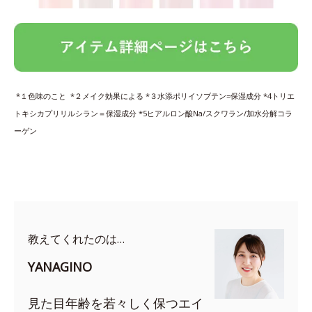
*１色味のこと *２メイク効果による *３水添ポリイソブテン=保湿成分 *4トリエ
トキシカプリリルシラン＝保湿成分 *5ヒアルロン酸Na/スクワラン/加水分解コラ
ーゲン
教えてくれたのは…
YANAGINO
見た目年齢を若々しく保つエイ