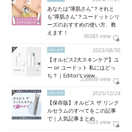
あなたは“薄肌さん”？それと
も“厚肌さん”？ユードットシリ
ーズのおすすめの使い方、教
えます！
36583 view
2023/08/30
スキンケア
【オルビス2大スキンケア】ユ
ー or ユードット 私にはどっ
ち？｜Editor’s view
226609 view
2025/12/24
スキンケア
【保存版】オルビス ザ リンク
ルセラムのすべてをこの記事
で｜人気記事まとめ
1033 view