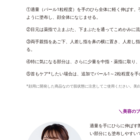
①適量（パール1粒程度）を手のひら全体に軽く伸ばす。
ように塗布し、顔全体になじませる。
②目元は薬指で上まぶた、下まぶたを通ってこめかみに流
③両手親指をあご下、人差し指を鼻の横に置き、人差し指
る。
④特に気になる部分は、さらに少量を中指・薬指に取り、
⑤首もケア*したい場合は、追加でパール1～2粒程度を
*顔用に開発した商品なので肌状態に注意してご使用ください。美
＼美容の
適量を手にひらに伸ばす
い部分にも塗布しやすい