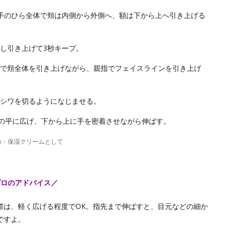
手のひら全体で頬は内側から外側へ、額は下から上へ引き上げる
し引き上げて3秒キープ。
で頬全体を引き上げながら、親指でフェイスラインを引き上げ
シワを切るようになじませる。
手の平に広げ、下から上に手を密着させながら伸ばす。
白・保湿クリームとして
プロのアドバイス／
際は、軽く広げる程度でOK。指先まで伸ばすと、目元などの細か
ですよ。