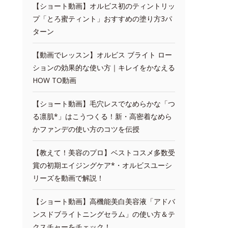
【ショート動画】オルビス初のティントリッ
プ「とろ蜜ティント」おすすめの塗り方3パ
ターン
【動画でレッスン】オルビス ブライト ロー
ションの効果的な使い方｜キレイをかなえる
HOW TO動画
【ショート動画】毛穴レスでなめらかな「つ
る凛肌*」はこうつくる！新・高密着なめら
かファンデの使い方のコツを伝授
【教えて！美容のプロ】ベストコスメ多数受
賞の初期エイジングケア*・オルビスユーシ
リーズを動画で解説！
【ショート動画】高機能美白美容液「アドバ
ンスドブライトニングセラム」の使い方＆テ
クスチャーをチェック！