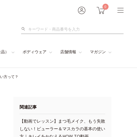
0
検
索
食品）
ボディウェア
店舗情報
マガジン
使い方って？
関連記事
【動画でレッスン】まつ毛メイク、もう失敗
しない！ビューラー＆マスカラの基本の使い
方｜キレイをかなえるHOW TO動画