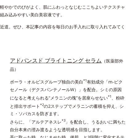
軽やかでのびがよく、肌にふわっとなじむここちよいテクスチャ
組み込みやすい美白美容液です。
近道。ぜひ、本記事の内容を毎日のお手入れに取り入れてみてく
アドバンスド ブライトニング セラム
（医薬部外
品）
*1
ポーラ・オルビスグループ独自の美白
有効成分「m-ピク
セノール（デクスパンテノールW）」を配合。シミの原因
*1
になると考えられる“メラニンの塊”を居座らせない
、粉砕
*2
と排出サポート
の2ステップでメラニンの蓄積を抑え、シ
ミ・ソバカスを防ぎます。
*3
さらに、「アルテアネスレ
」を配合し、うるおいに満ちた
自分本来の澄み渡るような透明感を目指します。
手に取った時、なじませた時、後肌、と3段階に変化するテ