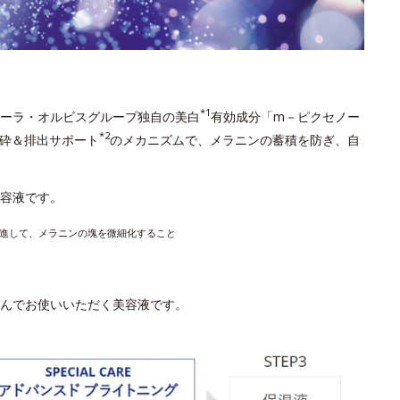
*1
ーラ・オルビスグループ独自の美白
有効成分「m－ピクセノー
*2
砕＆排出サポート
のメカニズムで、メラニンの蓄積を防ぎ、自
容液です。
進して、メラニンの塊を微細化すること
んでお使いいただく美容液です。