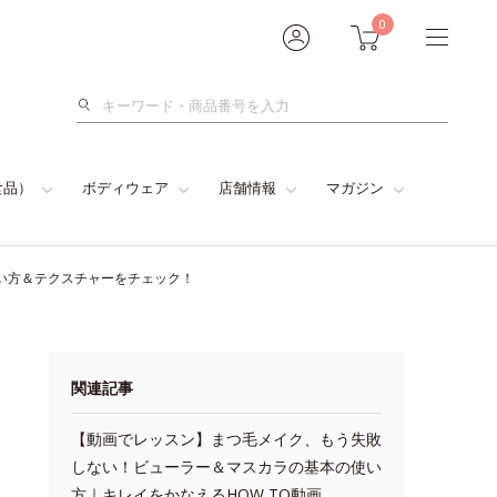
0
検
索
食品）
ボディウェア
店舗情報
マガジン
い方＆テクスチャーをチェック！
関連記事
【動画でレッスン】まつ毛メイク、もう失敗
しない！ビューラー＆マスカラの基本の使い
方｜キレイをかなえるHOW TO動画