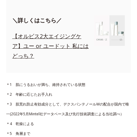
＼詳しくはこちら／
【オルビス2大エイジングケ
ア】ユー or ユードット 私には
どっち？
＊1 肌にうるおいが満ち、維持されている状態
＊2 年齢に応じたお手入れ
＊3 肌荒れ防止有効成分として、デクスパンテノールWの配合が国内で唯
一(2022年5月Mintel社データベース及び先行技術調査による当社調べ）
＊4 乾燥による
＊5 角層まで