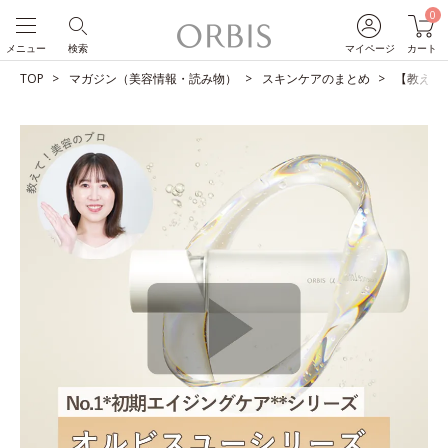
0
メニュー
検索
マイページ
カート
TOP
マガジン（美容情報・読み物）
スキンケアのまとめ
【教えて