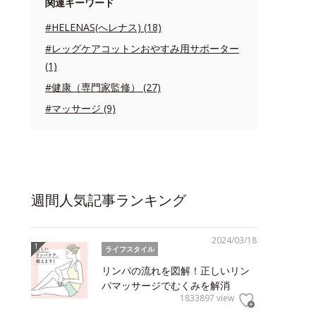
関連キーワード
#HELENAS(へレナス) (18)
#レッグケアコットンおやすみ用サポーター
(1)
#健康（専門家監修） (27)
#マッサージ (9)
週間人気記事ランキング
2024/03/18
ライフスタイル
リンパの流れを図解！正しいリン
パマッサージでむくみを解消
1833897 view