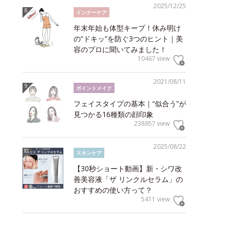
2025/12/25
インナーケア
年末年始も体型キープ！休み明け
の“ドキッ”を防ぐ3つのヒント｜美
容のプロに聞いてみました！
10467 view
2021/08/11
ポイントメイク
フェイスタイプの基本｜“似合う”が
見つかる16種類の顔印象
238957 view
2025/08/22
スキンケア
【30秒ショート動画】新・シワ改
善美容液「ザ リンクルセラム」の
おすすめの使い方って？
5411 view