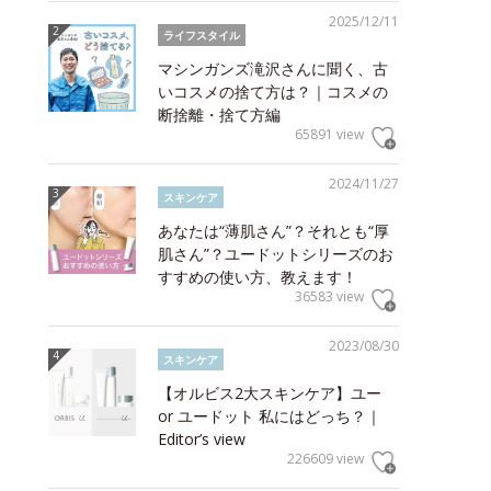
2025/12/11
ライフスタイル
マシンガンズ滝沢さんに聞く、古
いコスメの捨て方は？｜コスメの
断捨離・捨て方編
65891 view
2024/11/27
スキンケア
あなたは“薄肌さん”？それとも“厚
肌さん”？ユードットシリーズのお
すすめの使い方、教えます！
36583 view
2023/08/30
スキンケア
【オルビス2大スキンケア】ユー
or ユードット 私にはどっち？｜
Editor’s view
226609 view