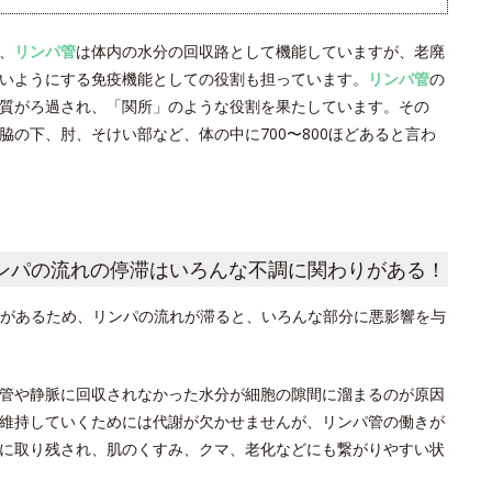
、
リンパ管
は体内の水分の回収路として機能していますが、老廃
いようにする免疫機能としての役割も担っています。
リンパ管
の
質がろ過され、「関所」のような役割を果たしています。その
の下、肘、そけい部など、体の中に700〜800ほどあると言わ
ンパの流れの停滞はいろんな不調に関わりがある！
があるため、リンパの流れが滞ると、いろんな部分に悪影響を与
管や静脈に回収されなかった水分が細胞の隙間に溜まるのが原因
維持していくためには代謝が欠かせませんが、リンパ管の働きが
に取り残され、肌のくすみ、クマ、老化などにも繋がりやすい状