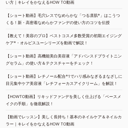
い方｜キレイをかなえるHOW TO動画
【ショート動画】毛穴レスでなめらかな「つる凛肌*」はこうつ
くる！新・高密着なめらかファンデの使い方のコツを伝授
【教えて！美容のプロ】ベストコスメ多数受賞の初期エイジング
ケア*・オルビスユーシリーズを動画で解説！
【ショート動画】高機能美白美容液「アドバンスドブライトニン
グセラム」の使い方＆テクスチャーをチェック！
【ショート動画】レチノール配合*1でハリ感みなぎるまなざしに
目元集中ケア美容液「レチフォーカスアイクリーム」を解説！
【HOWTO動画】リキッドファンデを美しく仕上げる「ベースメ
イクの手順」を徹底解説！
【動画でレッスン】美しく長持ち！基本のネイルケア＆ネイルカ
ラー｜キレイをかなえるHOW TO動画