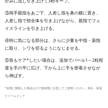
かみに流し引き上げて3秒キープ。
③両手親指をあご下、人差し指を鼻の横に置き、
人差し指で頬全体を引き上げながら、親指でフェ
イスラインを引き上げる。
④特に気になる部分は、さらに少量を中指・薬指
に取り、シワを切るようになじませる。
⑤首もケア*したい場合は、追加でパール1～2粒程
度を手の平に広げ、下から上に手を密着させなが
ら伸ばす。
*顔用に開発した商品なので肌状態に注意してご使用ください。美白・保湿
クリームとして