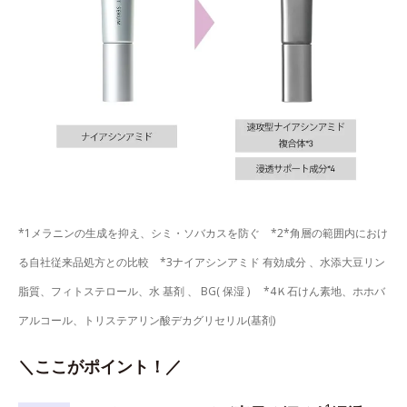
*1メラニンの生成を抑え、シミ・ソバカスを防ぐ *2*角層の範囲内におけ
る自社従来品処方との比較 *3ナイアシンアミド 有効成分 、水添大豆リン
脂質、フィトステロール、水 基剤 、 BG( 保湿 ) *4Ｋ石けん素地、ホホバ
アルコール、トリステアリン酸デカグリセリル(基剤)
＼ここがポイント！／