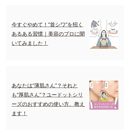
今すぐやめて！“首シワ”を招く
あるある習慣｜美容のプロに聞
いてみました！
あなたは“薄肌さん”？それと
も“厚肌さん”？ユードットシリ
ーズのおすすめの使い方、教え
ます！