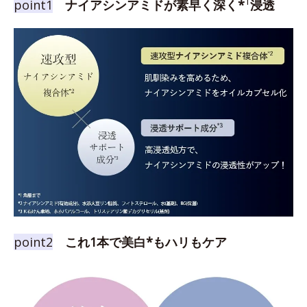
1
point1
ナイアシンアミドが素早く深く*
浸透
point2
これ1本で美白*もハリもケア