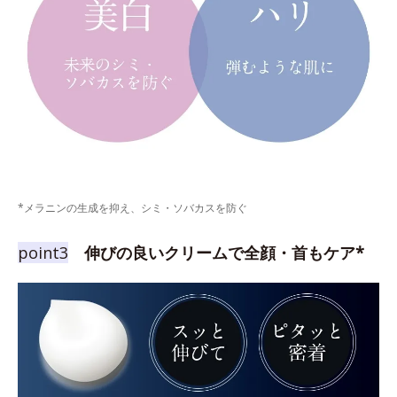
*メラニンの生成を抑え、シミ・ソバカスを防ぐ
point3
伸びの良いクリームで全顔・首もケア*