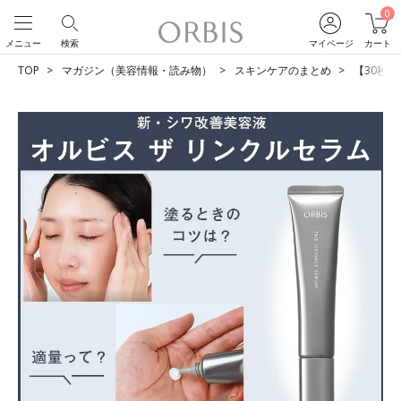
0
メニュー
検索
マイページ
カート
TOP
マガジン（美容情報・読み物）
スキンケアのまとめ
【30秒