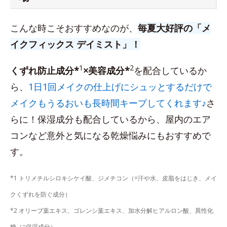
こんな時こそおすすめなのが、
毎夏大好評の「メ
イクフィックス デイミスト」！
1
2
くずれ防止成分*
×美容成分*
を配合しているか
ら、
1日1回メイクの仕上げにシュッとするだけで
メイクもうるおいも長時間キープしてくれます♪
さ
らに！保湿成分も配合しているから、屋内のエア
コンなど意外と気になる乾燥悩みにもおすすめで
す。
*1 トリメチルシロキシケイ酸、ジメチコン（=汗や水、皮脂をはじき、メイ
クくずれを防ぐ成分）
*2 オリーブ葉エキス、ゴレンシ葉エキス、加水分解ヒアルロン酸、異性化
糖（=保湿成分）