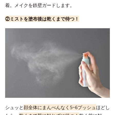
着。メイクを鉄壁ガードします。
②ミストを塗布後は乾くまで待つ！
シュッと
顔全体にまんべんなく5~6プッシュ
ほどし