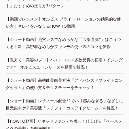
ト」おすすめの塗り方3パターン
【動画でレッスン】オルビス ブライト ローションの効果的な使
い方｜キレイをかなえるHOW TO動画
【ショート動画】毛穴レスでなめらかな「つる凛肌*」はこうつ
くる！新・高密着なめらかファンデの使い方のコツを伝授
【教えて！美容のプロ】ベストコスメ多数受賞の初期エイジング
ケア*・オルビスユーシリーズを動画で解説！
【ショート動画】高機能美白美容液「アドバンスドブライトニン
グセラム」の使い方＆テクスチャーをチェック！
【ショート動画】レチノール配合*1でハリ感みなぎるまなざしに
目元集中ケア美容液「レチフォーカスアイクリーム」を解説！
【HOWTO動画】リキッドファンデを美しく仕上げる「ベースメ
イクの手順」を徹底解説！