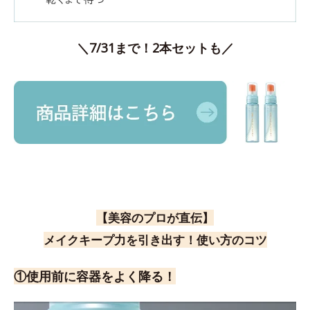
＼7/31まで！2本セットも／
【美容のプロが直伝】
メイクキープ力を引き出す！使い方のコツ
①使用前に容器をよく降る！