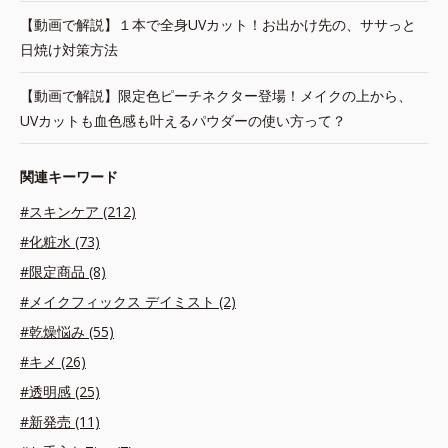
【動画で解説】１本で全身UVカット！お出かけ先の、ササっと
日焼け対策方法
【動画で解説】限定色ピーチネクター登場！メイクの上から、
UVカットも血色感も叶えるパウダーの使い方って？
関連キーワード
#スキンケア (212)
#化粧水 (73)
#限定商品 (8)
#メイクフィックス デイミスト (2)
#乾燥悩み (55)
#キメ (26)
#透明感 (25)
#新発売 (11)