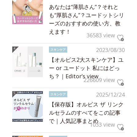
あなたは“薄肌さん”？それと
も“厚肌さん”？ユードットシリ
ーズのおすすめの使い方、教
えます！
36583 view
2023/08/30
スキンケア
【オルビス2大スキンケア】ユ
ー or ユードット 私にはどっ
ち？｜Editor’s view
226609 view
2025/12/24
スキンケア
【保存版】オルビス ザ リンク
ルセラムのすべてをこの記事
で｜人気記事まとめ
1033 view