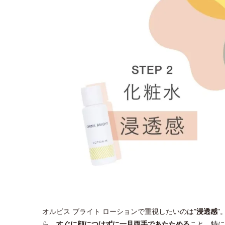
オルビス ブライト ローションで重視したいのは”
浸透感
”
ら、
すぐに顔につけずに一旦両手であたためる
こと。特に