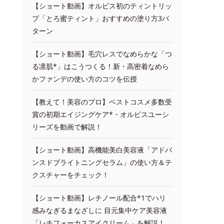
【ショート動画】オルビス初のティントリッ
プ「とろ蜜ティント」おすすめの塗り方3パ
ターン
【ショート動画】毛穴レスでなめらかな「つ
る凛肌*」はこうつくる！新・高密着なめら
かファンデの使い方のコツを伝授
【教えて！美容のプロ】ベストコスメ多数受
賞の初期エイジングケア*・オルビスユーシ
リーズを動画で解説！
【ショート動画】高機能美白美容液「アドバ
ンスドブライトニングセラム」の使い方＆テ
クスチャーをチェック！
【ショート動画】レチノール配合*1でハリ
感みなぎるまなざしに 目元集中ケア美容液
「レチフォーカスアイクリーム」を解説！