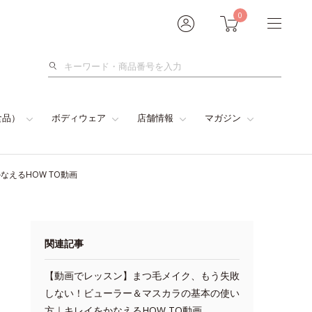
0
検
索
食品）
ボディウェア
店舗情報
マガジン
えるHOW TO動画
関連記事
【動画でレッスン】まつ毛メイク、もう失敗
しない！ビューラー＆マスカラの基本の使い
方｜キレイをかなえるHOW TO動画