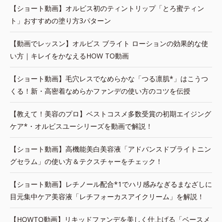
【ショート動画】オルビス初のティントリップ「とろ蜜ティン
ト」おすすめの塗り方3パターン
【動画でレッスン】オルビス ブライト ローションの効果的な使
い方｜キレイをかなえるHOW TO動画
【ショート動画】毛穴レスでなめらかな「つる凛肌*」はこうつ
くる！新・高密着なめらかファンデの使い方のコツを伝授
【教えて！美容のプロ】ベストコスメ多数受賞の初期エイジング
ケア*・オルビスユーシリーズを動画で解説！
【ショート動画】高機能美白美容液「アドバンスドブライトニン
グセラム」の使い方＆テクスチャーをチェック！
【ショート動画】レチノール配合*1でハリ感みなぎるまなざしに
目元集中ケア美容液「レチフォーカスアイクリーム」を解説！
【HOWTO動画】リキッドファンデを美しく仕上げる「ベースメ