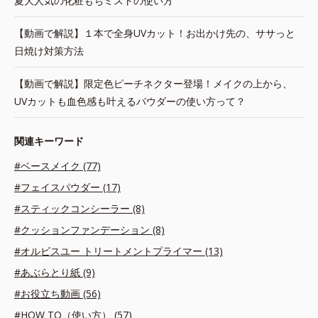
夏大人気の化粧もちミストの使い方
【動画で解説】１本で全身UVカット！お出かけ先の、ササっと
日焼け対策方法
【動画で解説】限定色ピーチネクター登場！メイクの上から、
UVカットも血色感も叶えるパウダーの使い方って？
関連キーワード
#ベースメイク (77)
#フェイスパウダー (17)
#スティックコンシーラー (8)
#クッションファンデーション (8)
#オルビスユー トリートメントプライマー (13)
#あぶらとり紙 (9)
#お役立ち動画 (56)
#HOW TO（使い方） (57)