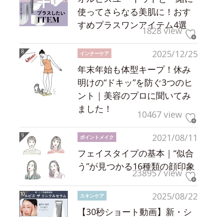
使ってさらなる美肌に！おす
すめプラスワンアイテム4選
1828 view
2025/12/25
インナーケア
年末年始も体型キープ！休み
明けの“ドキッ”を防ぐ3つのヒ
ント｜美容のプロに聞いてみ
ました！
10467 view
2021/08/11
ポイントメイク
フェイスタイプの基本｜“似合
う”が見つかる16種類の顔印象
238957 view
2025/08/22
スキンケア
【30秒ショート動画】新・シ