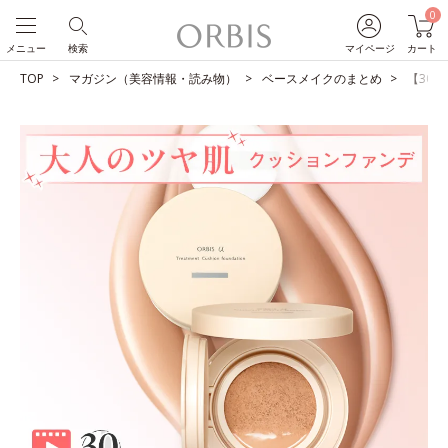
0
メニュー
検索
マイページ
カート
TOP
マガジン（美容情報・読み物）
ベースメイクのまとめ
【30