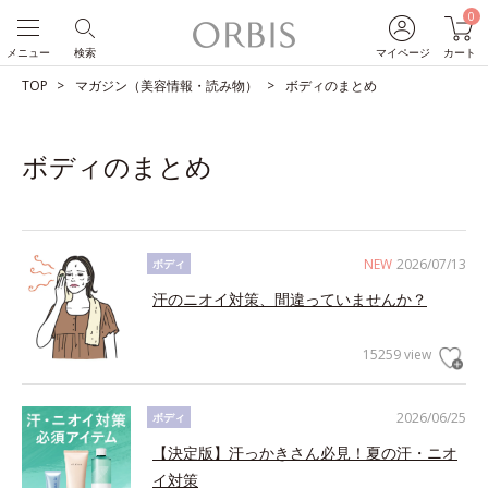
0
メニュー
検索
マイページ
カート
TOP
マガジン（美容情報・読み物）
ボディのまとめ
ボディのまとめ
NEW
2026/07/13
ボディ
汗のニオイ対策、間違っていませんか？
15259 view
2026/06/25
ボディ
【決定版】汗っかきさん必見！夏の汗・ニオ
イ対策