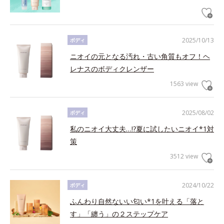
2025/10/13
ボディ
ニオイの元となる汚れ・古い角質もオフ！ヘ
レナスのボディクレンザー
1563 view
2025/08/02
ボディ
私のニオイ大丈夫…!?夏に試したいニオイ*1対
策
3512 view
2024/10/22
ボディ
ふんわり自然ないい匂い*1を叶える「落と
す」「纏う」の２ステップケア