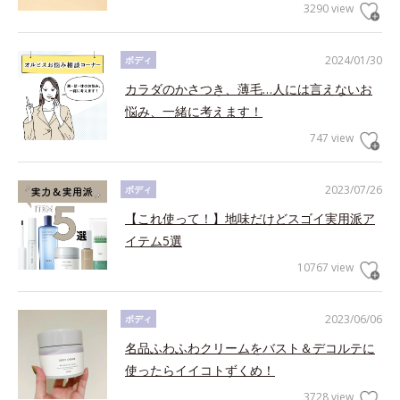
3290 view
2024/01/30
ボディ
カラダのかさつき、薄毛…人には言えないお
悩み、一緒に考えます！
747 view
2023/07/26
ボディ
【これ使って！】地味だけどスゴイ実用派ア
イテム5選
10767 view
2023/06/06
ボディ
名品ふわふわクリームをバスト＆デコルテに
使ったらイイコトずくめ！
3728 view