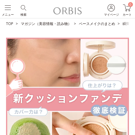
0
メニュー
検索
マイページ
カート
TOP
マガジン（美容情報・読み物）
ベースメイクのまとめ
瞬間ツ