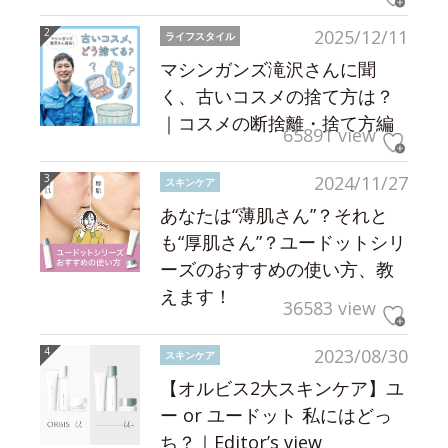
2025/12/11
ライフスタイル
マシンガンズ滝沢さんに聞
く、古いコスメの捨て方は？
｜コスメの断捨離・捨て方編
65891 view
2024/11/27
スキンケア
あなたは“薄肌さん”？それと
も“厚肌さん”？ユードットシリ
ーズのおすすめの使い方、教
えます！
36583 view
2023/08/30
スキンケア
【オルビス2大スキンケア】ユ
ー or ユードット 私にはどっ
ち？｜Editor’s view