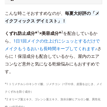
こんな時こそおすすめなのが、
毎夏大好評の「メ
イクフィックス デイミスト」！
1
2
くずれ防止成分*
×美容成分*
を配合しているか
ら、
1日1回メイクの仕上げにシュッとするだけで
メイクもうるおいも長時間キープしてくれます♪
さ
らに！保湿成分も配合しているから、屋内のエア
コンなど意外と気になる乾燥悩みにもおすすめで
す。
*1 トリメチルシロキシケイ酸、ジメチコン（=汗や水、皮脂をはじき、メイ
クくずれを防ぐ成分）
*2 オリーブ葉エキス、ゴレンシ葉エキス、加水分解ヒアルロン酸、異性化
糖（=保湿成分）