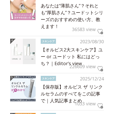
あなたは“薄肌さん”？それと
も“厚肌さん”？ユードットシリ
ーズのおすすめの使い方、教
えます！
36583 view
2023/08/30
スキンケア
【オルビス2大スキンケア】ユ
ー or ユードット 私にはどっ
ち？｜Editor’s view
226609 view
2025/12/24
スキンケア
【保存版】オルビス ザ リンク
ルセラムのすべてをこの記事
で｜人気記事まとめ
1033 view