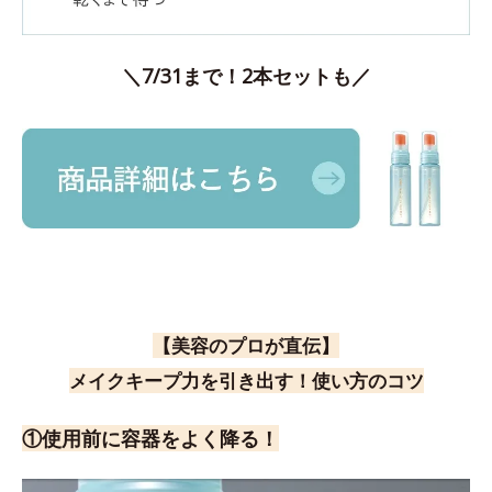
＼7/31まで！2本セットも／
【美容のプロが直伝】
メイクキープ力を引き出す！使い方のコツ
①使用前に容器をよく降る！