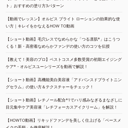
ト」おすすめの塗り方3パターン
【動画でレッスン】オルビス ブライト ローションの効果的な使
い方｜キレイをかなえるHOW TO動画
【ショート動画】毛穴レスでなめらかな「つる凛肌*」はこうつ
くる！新・高密着なめらかファンデの使い方のコツを伝授
【教えて！美容のプロ】ベストコスメ多数受賞の初期エイジング
ケア*・オルビスユーシリーズを動画で解説！
【ショート動画】高機能美白美容液「アドバンスドブライトニン
グセラム」の使い方＆テクスチャーをチェック！
【ショート動画】レチノール配合*1でハリ感みなぎるまなざしに
目元集中ケア美容液「レチフォーカスアイクリーム」を解説！
【HOWTO動画】リキッドファンデを美しく仕上げる「ベースメ
イクの手順」を徹底解説！