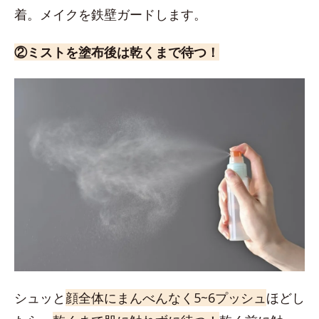
着。メイクを鉄壁ガードします。
②ミストを塗布後は乾くまで待つ！
シュッと
顔全体にまんべんなく5~6プッシュ
ほどし