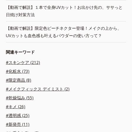
【動画で解説】１本で全身UVカット！お出かけ先の、ササっと
日焼け対策方法
【動画で解説】限定色ピーチネクター登場！メイクの上から、
UVカットも血色感も叶えるパウダーの使い方って？
関連キーワード
#スキンケア (212)
#化粧水 (73)
#限定商品 (8)
#メイクフィックス デイミスト (2)
#乾燥悩み (55)
#キメ (26)
#透明感 (25)
#新発売 (11)