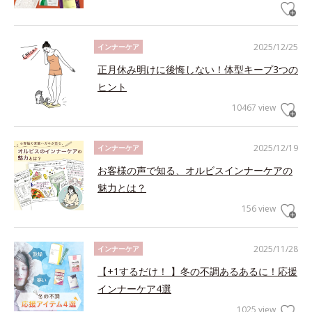
2025/12/25
インナーケア
正月休み明けに後悔しない！体型キープ3つの
ヒント
10467 view
2025/12/19
インナーケア
お客様の声で知る、オルビスインナーケアの
魅力とは？
156 view
2025/11/28
インナーケア
【+1するだけ！ 】冬の不調あるあるに！応援
インナーケア4選
1025 view