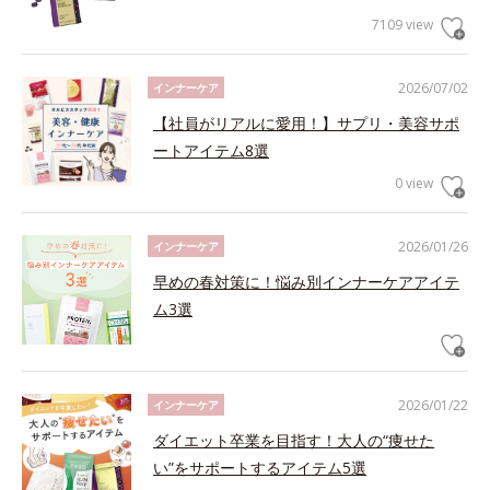
7109 view
2026/07/02
インナーケア
【社員がリアルに愛用！】サプリ・美容サポ
ートアイテム8選
0 view
2026/01/26
インナーケア
早めの春対策に！悩み別インナーケアアイテ
ム3選
2026/01/22
インナーケア
ダイエット卒業を目指す！大人の“痩せた
い”をサポートするアイテム5選