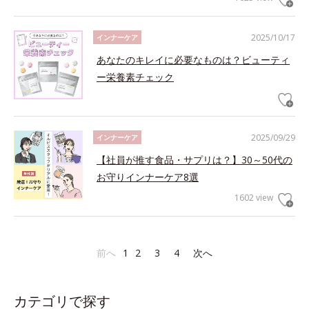
2025/10/17
インナーケア
あなたのキレイに必要なものは？ビューティ
ー栄養素チェック
2025/09/29
インナーケア
【社員が推す食品・サプリは？】30～50代の
お守りインナーケア8選
1602 view
前へ
1
2
3
4
次へ
カテゴリで探す