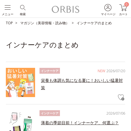
0
メニュー
検索
マイページ
カート
TOP
マガジン（美容情報・読み物）
インナーケアのまとめ
インナーケアのまとめ
NEW
2026/07/20
インナーケア
栄養も体調も気になる夏に！おいしい猛暑対
策
2026/07/06
インナーケア
薄着の季節目前！インナーケア、何選ぶ？