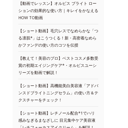
【動画でレッスン】オルビス ブライト ロー
ションの効果的な使い方｜キレイをかなえる
HOW TO動画
【ショート動画】毛穴レスでなめらかな「つ
る凛肌*」はこうつくる！新・高密着なめら
かファンデの使い方のコツを伝授
【教えて！美容のプロ】ベストコスメ多数受
賞の初期エイジングケア*・オルビスユーシ
リーズを動画で解説！
【ショート動画】高機能美白美容液「アドバ
ンスドブライトニングセラム」の使い方＆テ
クスチャーをチェック！
【ショート動画】レチノール配合*1でハリ
感みなぎるまなざしに 目元集中ケア美容液
「レチフォーカスアイクリーム」を解説！