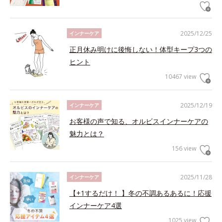
2025/12/25
インナーケア
正月休み明けに後悔しない！体型キープ3つの
ヒント
10467 view
2025/12/19
インナーケア
お客様の声で知る、オルビスインナーケアの
魅力とは？
156 view
2025/11/28
インナーケア
【+1するだけ！ 】冬の不調あるあるに！応援
インナーケア4選
1025 view