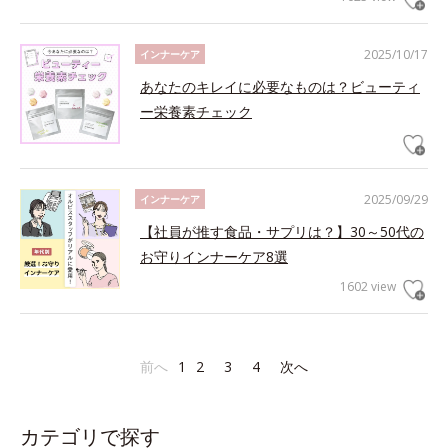
2025/10/17
インナーケア
あなたのキレイに必要なものは？ビューティ
ー栄養素チェック
2025/09/29
インナーケア
【社員が推す食品・サプリは？】30～50代の
お守りインナーケア8選
1602 view
前へ
1
2
3
4
次へ
カテゴリで探す