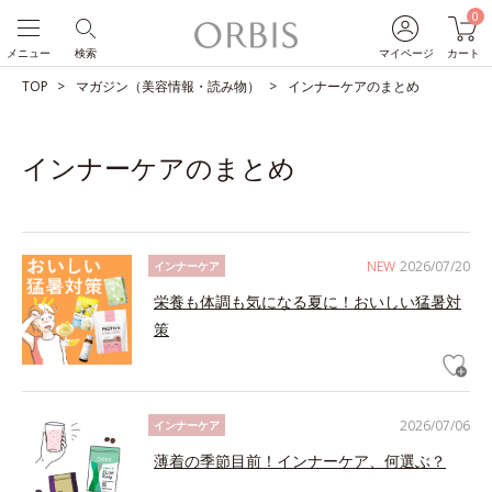
0
メニュー
検索
マイページ
カート
TOP
マガジン（美容情報・読み物）
インナーケアのまとめ
インナーケアのまとめ
NEW
2026/07/20
インナーケア
栄養も体調も気になる夏に！おいしい猛暑対
策
2026/07/06
インナーケア
薄着の季節目前！インナーケア、何選ぶ？