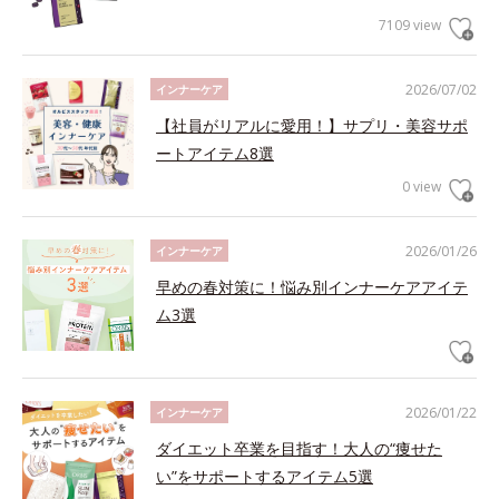
7109 view
2026/07/02
インナーケア
【社員がリアルに愛用！】サプリ・美容サポ
ートアイテム8選
0 view
2026/01/26
インナーケア
早めの春対策に！悩み別インナーケアアイテ
ム3選
2026/01/22
インナーケア
ダイエット卒業を目指す！大人の“痩せた
い”をサポートするアイテム5選