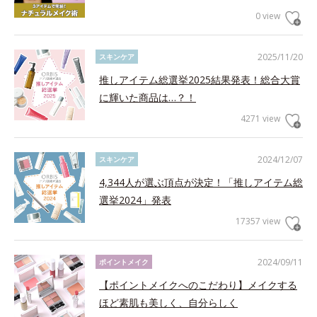
0 view
2025/11/20
スキンケア
推しアイテム総選挙2025結果発表！総合大賞
に輝いた商品は…？！
4271 view
2024/12/07
スキンケア
4,344人が選ぶ頂点が決定！「推しアイテム総
選挙2024」発表
17357 view
2024/09/11
ポイントメイク
【ポイントメイクへのこだわり】メイクする
ほど素肌も美しく、自分らしく