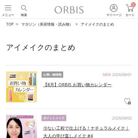
0
メニュー
検索
マイページ
カート
TOP
マガジン（美容情報・読み物）
アイメイクのまとめ
アイメイクのまとめ
NEW
2026/08/01
お買い物情報
【8月】ORBIS お買い物カレンダー
2026/04/02
ポイントメイク
少ない工程で仕上げる！ナチュラルメイク｜
大人の学び直しメイク #4