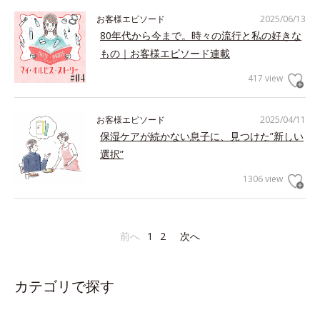
お客様エピソード
2025/06/13
80年代から今まで。時々の流行と私の好きな
もの｜お客様エピソード連載
417 view
お客様エピソード
2025/04/11
保湿ケアが続かない息子に、見つけた”新しい
選択”
1306 view
前へ
1
2
次へ
カテゴリで探す