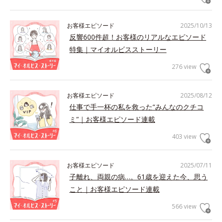
お客様エピソード
2025/10/13
反響600件超！お客様のリアルなエピソード
特集｜マイオルビスストーリー
276 view
お客様エピソード
2025/08/12
仕事で手一杯の私を救った“みんなのクチコ
ミ”｜お客様エピソード連載
403 view
お客様エピソード
2025/07/11
子離れ、両親の病…。61歳を迎えた今、思う
こと｜お客様エピソード連載
566 view