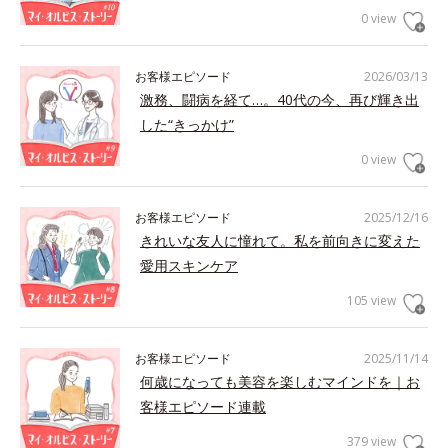
0 view
お客様エピソード
2026/03/13
激務、闘病を経て…。40代の今、再び輝き出
した“きっかけ”
0 view
お客様エピソード
2025/12/16
きれいな友人に憧れて。私を前向きに変えた
愛用スキンケア
105 view
お客様エピソード
2025/11/14
何歳になっても美容を楽しむマインドを｜お
客様エピソード連載
379 view