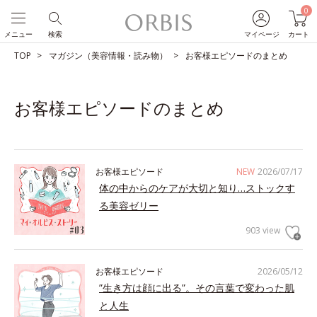
0
メニュー
検索
マイページ
カート
TOP
マガジン（美容情報・読み物）
お客様エピソードのまとめ
お客様エピソードのまとめ
お客様エピソード
NEW
2026/07/17
体の中からのケアが大切と知り…ストックす
る美容ゼリー
903 view
お客様エピソード
2026/05/12
”生き方は顔に出る”。その言葉で変わった肌
と人生