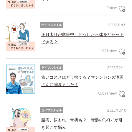
0 view
2026/01/09
ライフスタイル
正月太りが継続中。どうしたら体をリセット
できる？
1691 view
2025/12/11
ライフスタイル
古いコスメはどう捨てる？マシンガンズ滝沢
さんに聞きました！
65891 view
2025/12/10
ライフスタイル
腰痛、尿もれ、骨折も？ 骨盤の“ズレ”が引
き起こす悩み