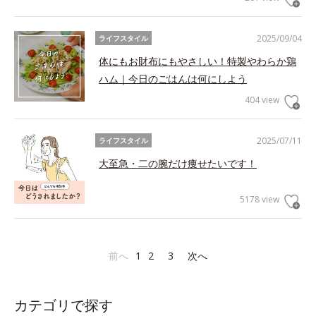
2025/09/04
ライフスタイル
体にもお財布にもやさしい！特製やわらか鶏
ハム｜今日のごはんは何にしよう
404 view
2025/07/11
ライフスタイル
大至急・二の腕だけ痩せたいです！
5178 view
前へ
1
2
3
次へ
カテゴリで探す