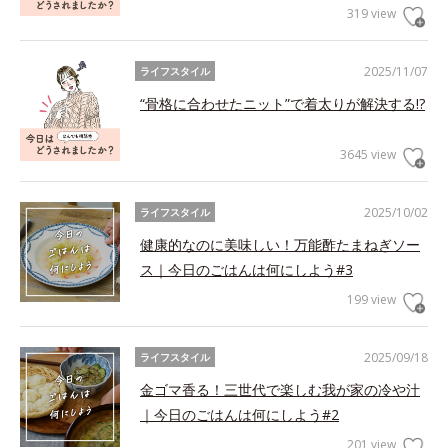
319 view
2025/11/07
ライフスタイル
“骨格に合わせたニット”で着太りが解決する!?
3645 view
2025/10/02
ライフスタイル
健康的なのに美味しい！万能酢たまねぎソー
ス｜今日のごはんは何にしよう#3
199 view
2025/09/18
ライフスタイル
金ゴマ香る！三世代で楽しむ我が家の冷や汁
｜今日のごはんは何にしよう#2
201 view