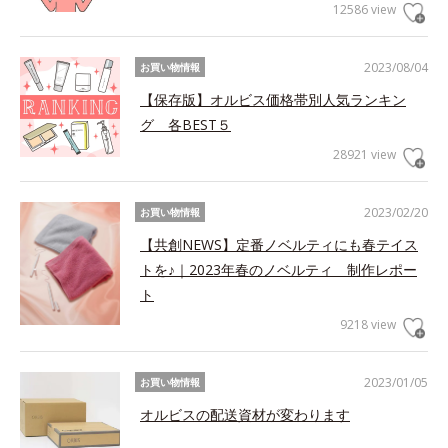
12586 view
2023/08/04
お買い物情報
【保存版】オルビス価格帯別人気ランキン
グ 各BEST５
28921 view
2023/02/20
お買い物情報
【共創NEWS】定番ノベルティにも春テイス
トを♪｜2023年春のノベルティ 制作レポー
ト
9218 view
2023/01/05
お買い物情報
オルビスの配送資材が変わります