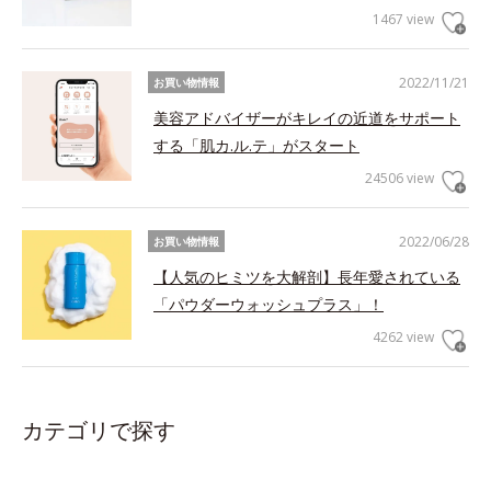
1467 view
2022/11/21
お買い物情報
美容アドバイザーがキレイの近道をサポート
する「肌カ.ル.テ」がスタート
24506 view
2022/06/28
お買い物情報
【人気のヒミツを大解剖】長年愛されている
「パウダーウォッシュプラス」！
4262 view
カテゴリで探す