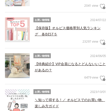
2041 view
2024/07/22
お買い物情報
【保存版】オルビス価格帯別人気ランキン
グ 各BEST５
23297 view
2024/06/05
お買い物情報
【特典紹介】VIP会員になるとどんないいこと
があるの？
6479 view
2023/10/01
お買い物情報
＼知って得する！／ オルビスでのお買い物、
楽しみ方ガイド