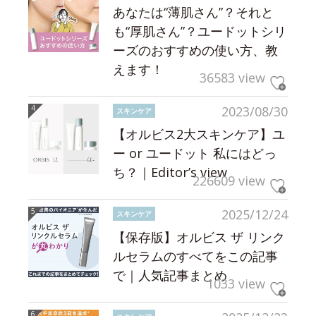
あなたは“薄肌さん”？それと
も“厚肌さん”？ユードットシリ
ーズのおすすめの使い方、教
えます！
36583 view
2023/08/30
スキンケア
【オルビス2大スキンケア】ユ
ー or ユードット 私にはどっ
ち？｜Editor’s view
226609 view
2025/12/24
スキンケア
【保存版】オルビス ザ リンク
ルセラムのすべてをこの記事
で｜人気記事まとめ
1033 view