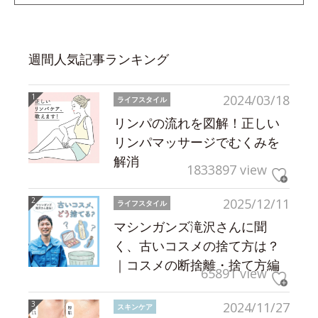
週間人気記事ランキング
2024/03/18
ライフスタイル
リンパの流れを図解！正しい
リンパマッサージでむくみを
解消
1833897 view
2025/12/11
ライフスタイル
マシンガンズ滝沢さんに聞
く、古いコスメの捨て方は？
｜コスメの断捨離・捨て方編
65891 view
2024/11/27
スキンケア