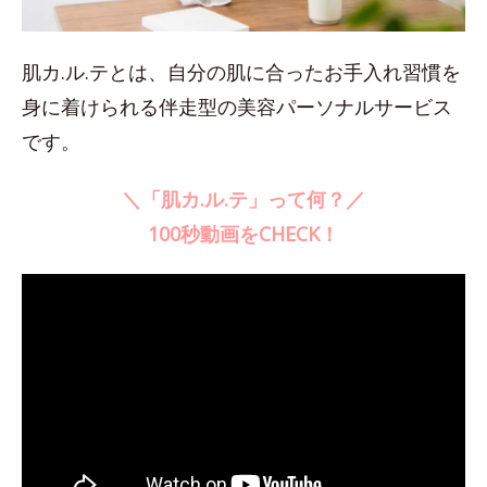
肌カ.ル.テとは、自分の肌に合ったお手入れ習慣を
身に着けられる伴走型の美容パーソナルサービス
です。
＼「肌カ.ル.テ」って何？／
100秒動画をCHECK！