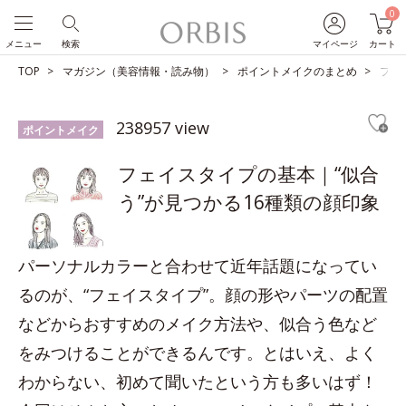
0
メニュー
検索
マイページ
カート
TOP
マガジン（美容情報・読み物）
ポイントメイクのまとめ
フェ
238957 view
ポイントメイク
フェイスタイプの基本｜“似合
う”が見つかる16種類の顔印象
パーソナルカラーと合わせて近年話題になってい
るのが、“フェイスタイプ”。顔の形やパーツの配置
などからおすすめのメイク方法や、似合う色など
をみつけることができるんです。とはいえ、よく
わからない、初めて聞いたという方も多いはず！