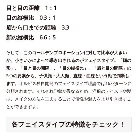
目と目の距離 1：1
目の縦横比 0.3：1
眉から口までの距離 3.3
顔の縦横比 6.6：5
そして、この
ゴールデンプロポーションに対して比率が大きい
か、小さいかによって導き出されるのがフェイスタイプ。「顔の
形」、「目と目の間隔」、「目の縦横比」、「眉と目の間隔」の
5つの要素から、子供顔・大人顔、直線・曲線という軸で判断し
ます
。オルビス独自開発のフェイスタイプ理論では16パターンに
分類されます。それぞれ印象が異なるため、洋服のテイストや髪
型、メイクの方法を工夫することで個性や魅力をより引き出すこ
とができますよ。
各フェイスタイプの特徴をチェック！